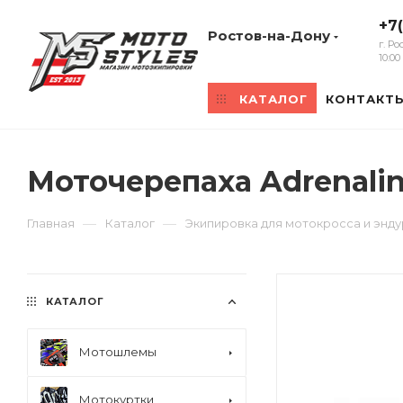
+7
Ростов-на-Дону
г. Р
10:0
КАТАЛОГ
КОНТАКТ
Моточерепаха Adrenali
—
—
Главная
Каталог
Экипировка для мотокросса и энд
КАТАЛОГ
Мотошлемы
Мотокуртки