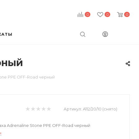
0
0
0
КАТЫ
рный
tone PPE OFF-Road черный
Артикул:
A112/20/10 (снято)
а Adrenaline Stone PPE OFF-Road черный
и