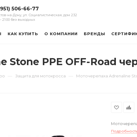
(951) 506-66-77
остов-на-Дону, ул. Социалистическая, дом 232
0 - 21:00 без выходных
Ы
КАК КУПИТЬ
О КОМПАНИИ
БРЕНДЫ
СЕРТИФИ
ne Stone PPE OFF-Road че
—
—
уро
Защита для мотокросса
Моточерепаха Adrenaline S
Моточерепах
Подробност