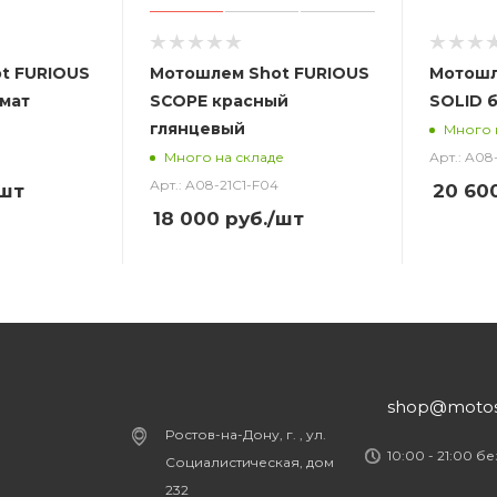
t FURIOUS
Мотошлем Shot FURIOUS
Мотошл
мат
SCOPE красный
SOLID 
глянцевый
Много 
Арт.: A08
Много на складе
Арт.: A08-21C1-F04
шт
20 60
18 000
руб.
/шт
shop@motost
Ростов-на-Дону, г. , ул.
10:00 - 21:00 б
Социалистическая, дом
232