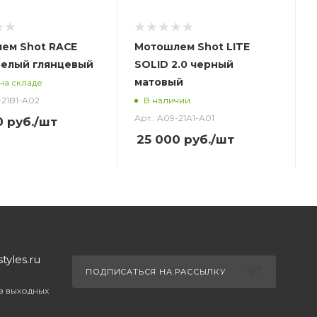
ем Shot RACE
Мотошлем Shot LITE
белый глянцевый
SOLID 2.0 черный
матовый
на складе
-21B1-A02
В наличии
Арт.: A09-21A1-A01
0
руб.
/шт
25 000
руб.
/шт
yles.ru
ПОДПИСАТЬСЯ НА РАССЫЛКУ
ез выходных