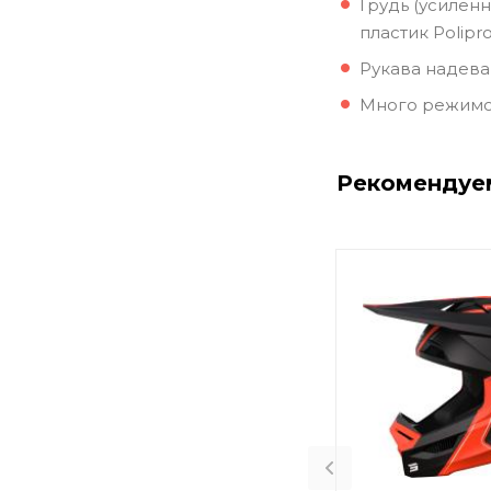
Грудь (усилен
пластик Polipro
Рукава надева
Много режимо
Рекомендуе