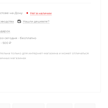
остове-на-Дону
Нет в наличии
зводства
Нашли дешевле?
одарок
з сегодня - бесплатно
 - 500 ₽
тельна только для интернет-магазина и может отличаться
ничных магазинах