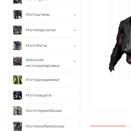
Мотоштаны
Мотоперчатки
Мотоботы
Женская
мотоэкипировка
Мотодождевики
Мотозащита
Мототермобелье
Мотокомбинезоны