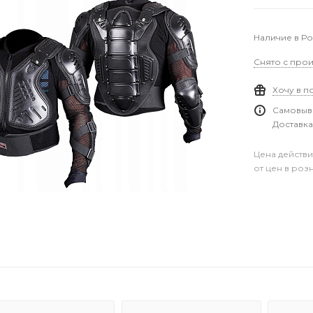
Наличие в Р
Снято с прои
Хочу в п
Самовыво
Доставка
Цена действи
от цен в роз