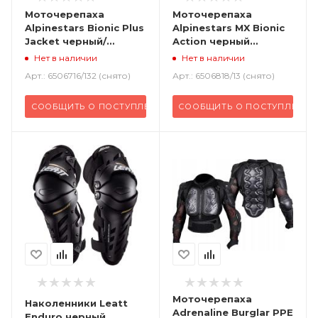
Моточерепаха
Моточерепаха
Alpinestars Bionic Plus
Alpinestars MX Bionic
Jacket черный/
Action черный
красный/белый
красный
Нет в наличии
Нет в наличии
Арт.: 6506716/132 (снято)
Арт.: 6506818/13 (снято)
СООБЩИТЬ О ПОСТУПЛЕНИИ
СООБЩИТЬ О ПОСТУПЛЕНИИ
Моточерепаха
Наколенники Leatt
Adrenaline Burglar PPE
Enduro черный