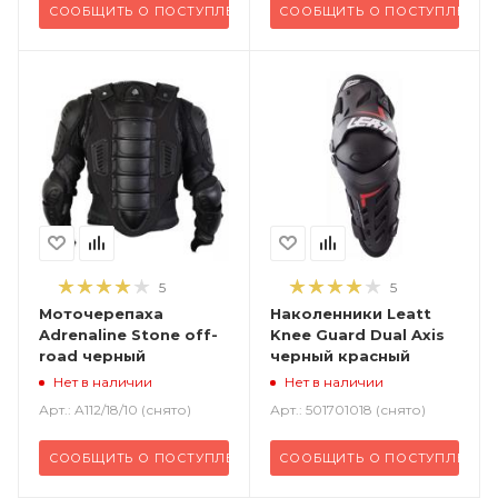
СООБЩИТЬ О ПОСТУПЛЕНИИ
СООБЩИТЬ О ПОСТУПЛЕНИИ
5
5
Моточерепаха
Наколенники Leatt
Adrenaline Stone off-
Knee Guard Dual Axis
road черный
черный красный
Нет в наличии
Нет в наличии
Арт.: A112/18/10 (снято)
Арт.: 501701018 (снято)
СООБЩИТЬ О ПОСТУПЛЕНИИ
СООБЩИТЬ О ПОСТУПЛЕНИИ