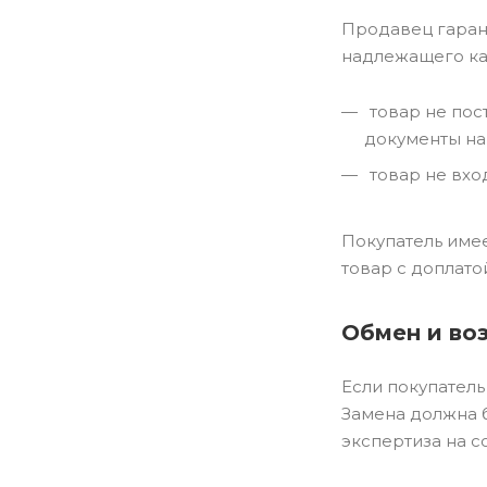
Продавец гарант
надлежащего кач
товар не пост
документы на
товар не вхо
Покупатель имее
товар с доплато
Обмен и во
Если покупатель
Замена должна б
экспертиза на с