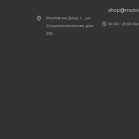
shop@motost
Ростов-на-Дону, г. , ул.
10:00 - 21:00 б
Социалистическая, дом
232