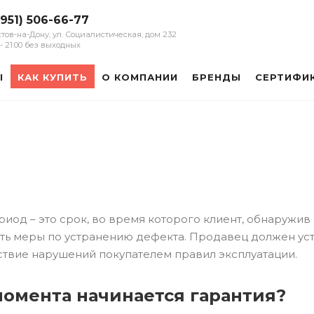
(951) 506-66-77
остов-на-Дону, ул. Социалистическая, дом 232
0 - 21:00 без выходных
Ы
КАК КУПИТЬ
О КОМПАНИИ
БРЕНДЫ
СЕРТИФИ
иод – это срок, во время которого клиент, обнаружив 
ь меры по устранению дефекта. Продавец должен устра
ствие нарушений покупателем правил эксплуатации.
момента начинается гарантия?