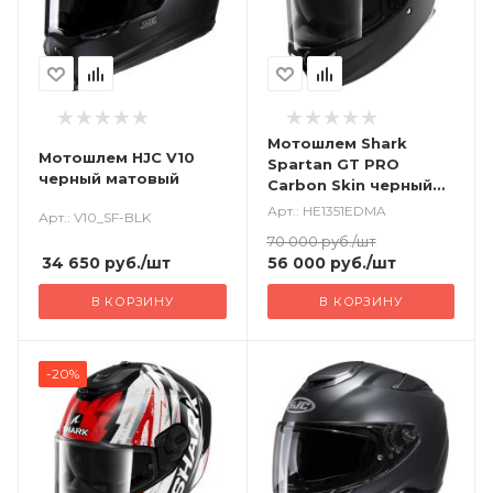
Мотошлем Shark
Мотошлем HJC V10
Spartan GT PRO
черный матовый
Carbon Skin черный
матовый
Арт.: HE1351EDMA
Арт.: V10_SF-BLK
70 000
руб.
/шт
34 650
руб.
/шт
56 000
руб.
/шт
В КОРЗИНУ
В КОРЗИНУ
-20%