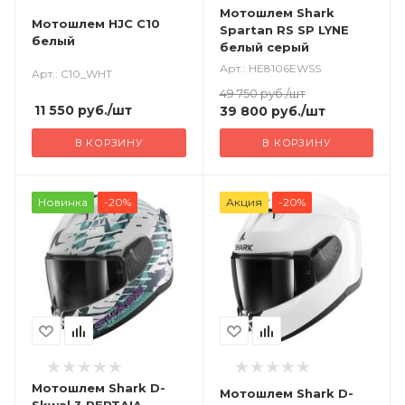
Мотошлем Shark
Мотошлем HJC C10
Spartan RS SP LYNE
белый
белый серый
Арт.: HE8106EWSS
Арт.: C10_WHT
49 750
руб.
/шт
11 550
руб.
/шт
39 800
руб.
/шт
В КОРЗИНУ
В КОРЗИНУ
Новинка
-20%
Акция
-20%
Мотошлем Shark D-
Мотошлем Shark D-