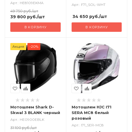
матовый + визор
Арт.: HE8109EKMA
Арт.: F71_SOL-WHT
49 750
руб.
/шт
34 650
руб.
/шт
39 800
руб.
/шт
В КОРЗИНУ
В КОРЗИНУ
Акция
-20%
Мотошлем Shark D-
Мотошлем HJC I71
Skwal 3 BLANK черный
SERA MC8 белый
розовый
Арт.: HE0900EBLK
Арт.: I71_SER-MC8
31 100
руб.
/шт