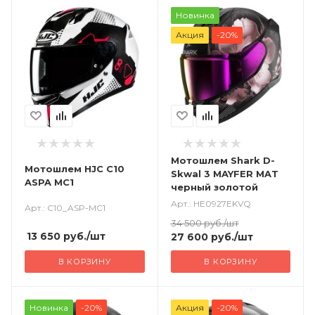
Новинка
Акция
-20%
Мотошлем Shark D-
Мотошлем HJC C10
Skwal 3 MAYFER MAT
ASPA MC1
черный золотой
Арт.: HE0927EKVQ
Арт.: C10_ASP-MC1
34 500
руб.
/шт
13 650
руб.
/шт
27 600
руб.
/шт
В КОРЗИНУ
В КОРЗИНУ
Новинка
-20%
Акция
-20%