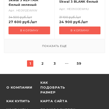
Skwal 3 REPTAIA
Skwal 3 BLANK белый
белый зеленый
Арт.: HE0900EWHU
Арт.: HE0912EWXW
31 100
руб.
/шт
34 500
руб.
/шт
24 900
руб.
/шт
27 600
руб.
/шт
В КОРЗИНУ
В КОРЗИНУ
ПОКАЗАТЬ ЕЩЕ
1
2
3
59
КАК
О КОМПАНИИ
ПОДОБРАТЬ
РАЗМЕР
КАК КУПИТЬ
КАРТА САЙТА