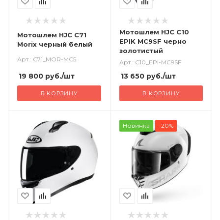
Мотошлем HJC C10
Мотошлем HJC C71
EPIK MC9SF черно
Morix черный белый
золотистый
Арт.: C71_MOR-MC5
Арт.: C10_EPI-MC9SF
19 800
руб.
/шт
13 650
руб.
/шт
В КОРЗИНУ
В КОРЗИНУ
Новинка
-20%