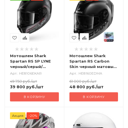
Мотошлем Shark
Мотошлем Shark
Spartan RS SP LYNE
Spartan RS Carbon
черный/серый/
Skin черный матовый
красный
+ визор
Арт.: HE8106EKAR
Арт.: HE8160EDMA
49 750
руб.
/шт
61 000
руб.
/шт
39 800
руб.
/шт
48 800
руб.
/шт
В КОРЗИНУ
В КОРЗИНУ
Акция
-20%