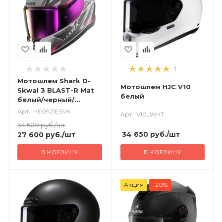
1
Мотошлем Shark D-
Мотошлем HJC V10
Skwal 3 BLAST-R Mat
белый
белый/черный/
красный
Арт.: HE0921ESVK
Арт.: V10_WHT
34 500
руб.
/шт
34 650
руб.
/шт
27 600
руб.
/шт
В КОРЗИНУ
В КОРЗИНУ
Акция
-20%