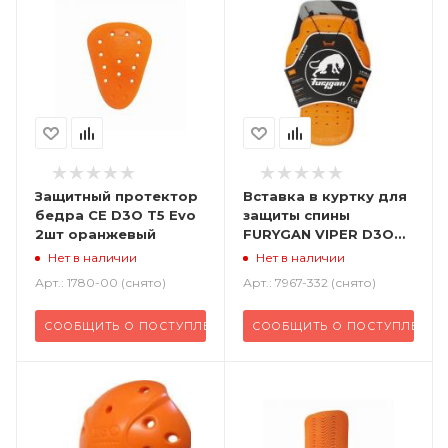
Защитный протектор
Вставка в куртку для
бедра CE D3O T5 Evo
защиты спины
2шт оранжевый
FURYGAN VIPER D3O
LVL 2 оранжевый
Нет в наличии
Нет в наличии
Арт.: 1780-00 (снято)
Арт.: 7967-332 (снято)
СООБЩИТЬ О ПОСТУПЛЕНИИ
СООБЩИТЬ О ПОСТУПЛЕНИ