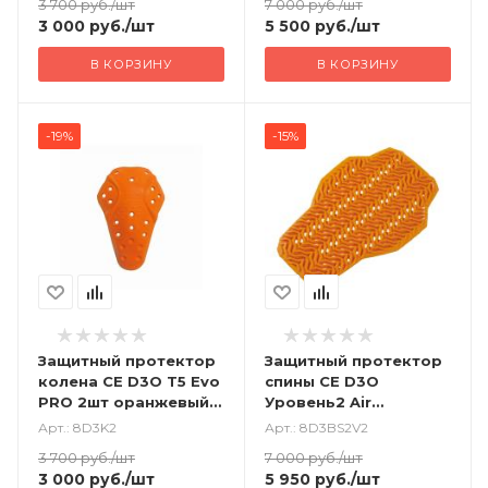
3 700
руб.
/шт
7 000
руб.
/шт
3 000
руб.
/шт
5 500
руб.
/шт
В КОРЗИНУ
В КОРЗИНУ
-19%
-15%
Защитный протектор
Защитный протектор
колена CE D3O T5 Evo
спины CE D3O
PRO 2шт оранжевый
Уровень2 Air
Уровень2
оранжевый
Арт.: 8D3K2
Арт.: 8D3BS2V2
3 700
руб.
/шт
7 000
руб.
/шт
3 000
руб.
/шт
5 950
руб.
/шт