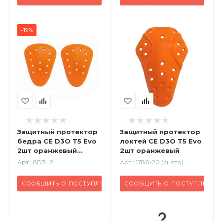
-19%
Защитный протектор
Защитный протектор
бедра CE D3O T5 Evo
локтей CE D3O T5 Evo
2шт оранжевый
2шт оранжевый
Уровень2
Арт.: 8D3H2
Арт.: 1780-20 (снято)
СООБЩИТЬ О ПОСТУПЛЕНИИ
СООБЩИТЬ О ПОСТУПЛЕНИ