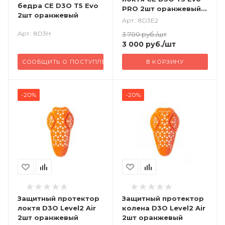
бедра CE D3O T5 Evo
PRO 2шт оранжевый
2шт оранжевый
Уровень2
Арт.: 8D3E2
Арт.: 8D3H
3 700
руб.
/шт
3 000
руб.
/шт
СООБЩИТЬ О ПОСТУПЛЕНИИ
В КОРЗИНУ
-20%
-20%
Защитный протектор
Защитный протектор
локтя D3O Level2 Air
колена D3O Level2 Air
2шт оранжевый
2шт оранжевый