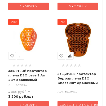
В КОРЗИНУ
В КОРЗИНУ
-20%
-19%
Защитный протектор
Защитный протектор
плеча D3O Level2 Air
бедра/плечи D3O
2шт оранжевый
Ghost 2шт оранжевый
Арт.: 8D3S2A
Арт.: 8D3HSG
4 000
руб.
/шт
3 200
руб.
/шт
В КОРЗИНУ
СООБЩИТЬ О ПОСТУПЛЕНИ