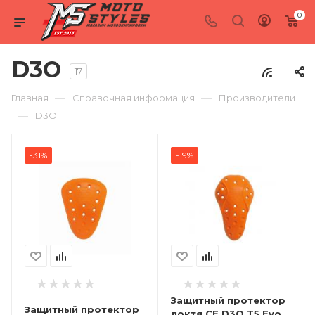
0
D3O
17
—
—
Главная
Справочная информация
Производители
—
D3O
-31%
-19%
Защитный протектор
Защитный протектор
локтя CE D3O T5 Evo