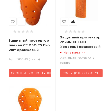
Защитный протектор
Защитный протектор
спины CE D3O
плечей CE D3O T5 Evo
Уровень1 оранжевый
2шт оранжевый
Нет в наличии
Арт.: 8D3B-NONE-QTY
Арт.: 1780-10 (снято)
(снято)
СООБЩИТЬ О ПОСТУПЛЕНИИ
СООБЩИТЬ О ПОСТУПЛЕНИ