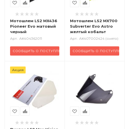
Мотошлем LS2 MX436
Мотошлем LS2 MX700
Pioneer Evo матовый
Subverter Evo Astro
черный
желтый кобальт
Арт.: AK404362011
Арт.: AK407002424 (снято)
СООБЩИТЬ О ПОСТУПЛЕНИИ
СООБЩИТЬ О ПОСТУПЛЕНИ
Акция