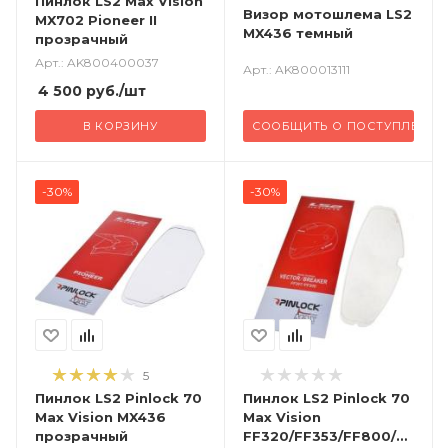
Пинлок LS2 Max Vision
Визор мотошлема LS2
MX702 Pioneer II
MX436 темный
прозрачный
Арт.: AK800400037
Арт.: AK800013111
4 500
руб.
/шт
В КОРЗИНУ
СООБЩИТЬ О ПОСТУПЛЕНИ
-30%
-30%
5
Пинлок LS2 Pinlock 70
Пинлок LS2 Pinlock 70
Max Vision MX436
Max Vision
прозрачный
FF320/FF353/FF800/FF390