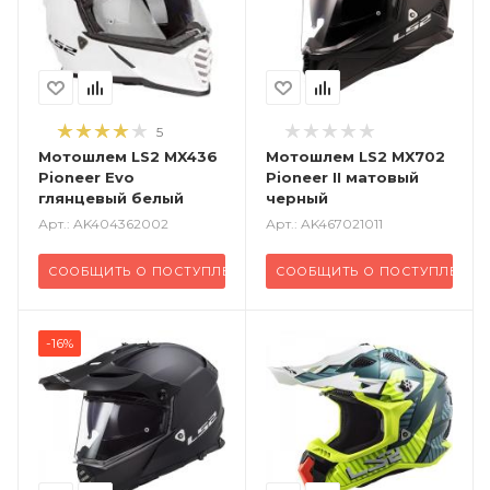
5
Мотошлем LS2 MX436
Мотошлем LS2 MX702
Pioneer Evo
Pioneer II матовый
глянцевый белый
черный
Арт.: AK404362002
Арт.: AK467021011
СООБЩИТЬ О ПОСТУПЛЕНИИ
СООБЩИТЬ О ПОСТУПЛЕНИ
-16%