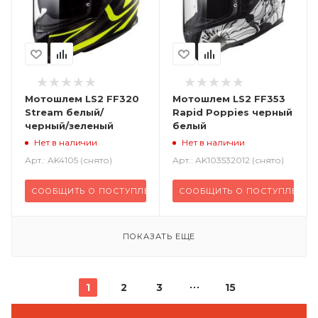
Мотошлем LS2 FF320
Мотошлем LS2 FF353
Stream белый/
Rapid Poppies черный
черный/зеленый
белый
Нет в наличии
Нет в наличии
Арт.: AK4105 (снято)
Арт.: AK103532012 (снято)
СООБЩИТЬ О ПОСТУПЛЕНИИ
СООБЩИТЬ О ПОСТУПЛЕНИ
ПОКАЗАТЬ ЕЩЕ
1
2
3
15