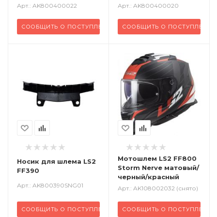
прозрачный
Арт.: AK800400022
Арт.: AK800400020
СООБЩИТЬ О ПОСТУПЛЕНИИ
СООБЩИТЬ О ПОСТУПЛЕНИ
Мотошлем LS2 FF800
Носик для шлема LS2
Storm Nerve матовый/
FF390
черный/красный
Арт.: AK800390SNG01
Арт.: AK108002032 (снято)
СООБЩИТЬ О ПОСТУПЛЕНИИ
СООБЩИТЬ О ПОСТУПЛЕНИ