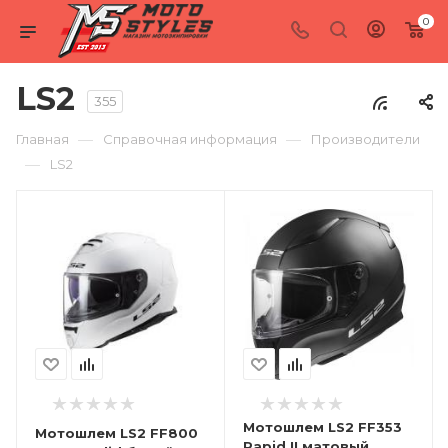
0
LS2
355
—
—
Главная
Справочная информация
Производители
—
LS2
Мотошлем LS2 FF353
Мотошлем LS2 FF800
Rapid II матовый