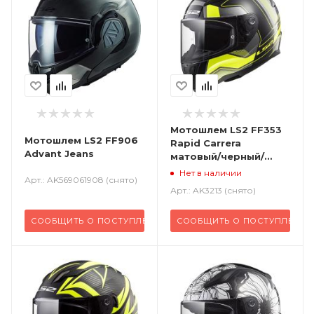
Мотошлем LS2 FF353
Мотошлем LS2 FF906
Rapid Carrera
Advant Jeans
матовый/черный/
желтый
Нет в наличии
Арт.: AK569061908 (снято)
Арт.: AK3213 (снято)
СООБЩИТЬ О ПОСТУПЛЕНИИ
СООБЩИТЬ О ПОСТУПЛЕНИ