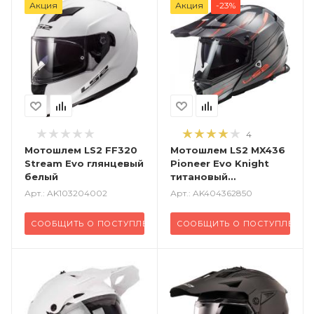
Акция
Акция
-23%
4
Мотошлем LS2 FF320
Мотошлем LS2 MX436
Stream Evo глянцевый
Pioneer Evo Knight
белый
титановый
оранжевый
Арт.: AK103204002
Арт.: AK404362850
СООБЩИТЬ О ПОСТУПЛЕНИИ
СООБЩИТЬ О ПОСТУПЛЕНИ