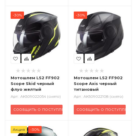
-30%
-30%
Мотошлем LS2 FF902
Мотошлем LS2 FF902
Scope Skid черный
Scope Axis черный
флуо желтый
титановый
Арт.: AK509022054 (снято)
Арт.: AK509022108 (снято)
СООБЩИТЬ О ПОСТУПЛЕНИИ
СООБЩИТЬ О ПОСТУПЛЕНИ
Акция
-30%