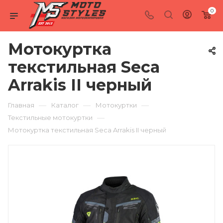
0
Мотокуртка
текстильная Seca
Arrakis II черный
—
—
—
Главная
Каталог
Мотокуртки
—
Текстильные мотокуртки
Мотокуртка текстильная Seca Arrakis II черный