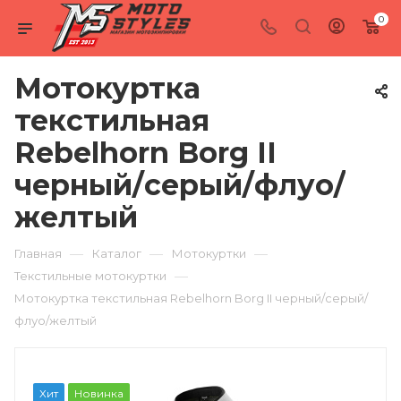
0
Мотокуртка
текстильная
Rebelhorn Borg II
черный/серый/флуо/
желтый
—
—
—
Главная
Каталог
Мотокуртки
—
Текстильные мотокуртки
Мотокуртка текстильная Rebelhorn Borg II черный/серый/
флуо/желтый
Хит
Новинка