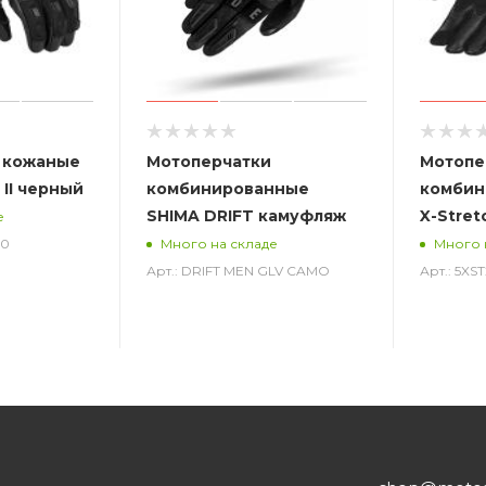
 кожаные
Мотоперчатки
Мотопе
 II черный
комбинированные
комбин
SHIMA DRIFT камуфляж
X-Stret
е
00
Много на складе
Много 
Арт.: DRIFT MEN GLV CAMO
Арт.: 5X