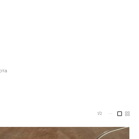
рта
1/2
—