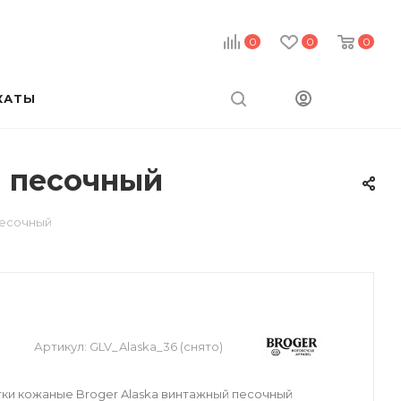
0
0
0
КАТЫ
й песочный
песочный
Артикул:
GLV_Alaska_36 (снято)
ки кожаные Broger Alaska винтажный песочный