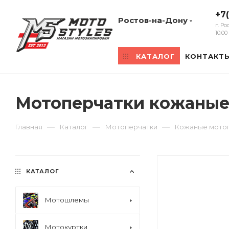
+7
Ростов-на-Дону
г. Р
10:0
КАТАЛОГ
КОНТАКТ
Мотоперчатки кожаные 
—
—
—
Главная
Каталог
Мотоперчатки
Кожаные мото
КАТАЛОГ
Мотошлемы
Мотокуртки