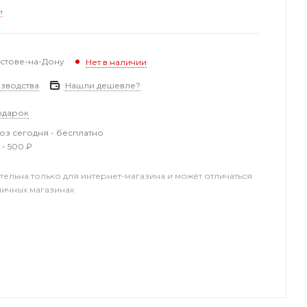
и
остове-на-Дону
Нет в наличии
зводства
Нашли дешевле?
одарок
з сегодня - бесплатно
 - 500 ₽
тельна только для интернет-магазина и может отличаться
ничных магазинах