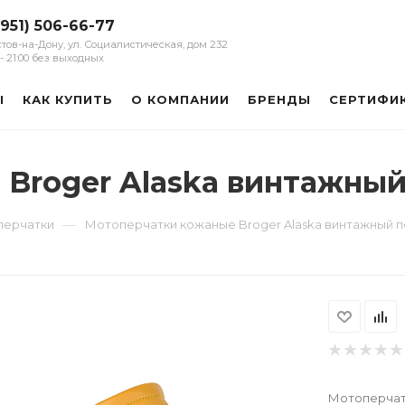
(951) 506-66-77
остов-на-Дону, ул. Социалистическая, дом 232
0 - 21:00 без выходных
Ы
КАК КУПИТЬ
О КОМПАНИИ
БРЕНДЫ
СЕРТИФИ
Broger Alaska винтажны
—
перчатки
Мотоперчатки кожаные Broger Alaska винтажный 
Мотоперчат