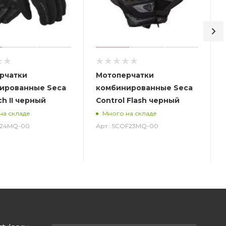
рчатки
Мотоперчатки
ированные Seca
комбинированные Seca
ch II черный
Control Flash черный
на складе
Много на складе
ST24MQ-00
Арт.: 5COF23MQ-00