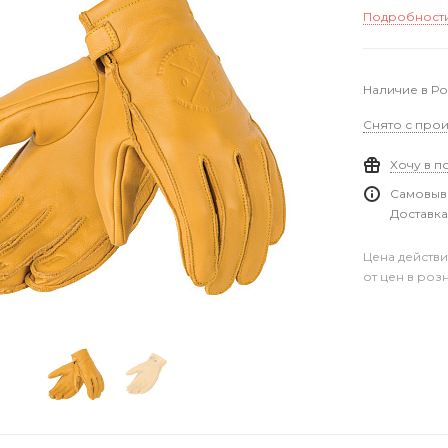
Подробност
Наличие в Р
Снято с прои
Хочу в п
Самовыво
Доставка
Цена действи
от цен в роз