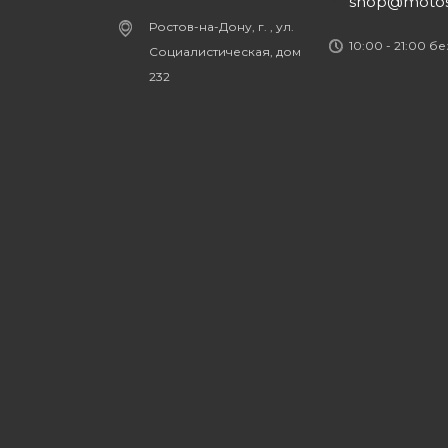
shop@motost
Ростов-на-Дону, г. , ул.
10:00 - 21:00 б
Социалистическая, дом
232