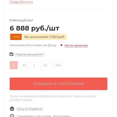
Подробности
9 840
руб.
/шт
6 888
руб.
/шт
-30%
Вы экономите 2 952 руб.
Наличие в Ростове-на-Дону
Нет в наличии
Нашли дешевле?
S
M
L
XL
XXL
СООБЩИТЬ О ПОСТУПЛЕНИИ
Наши менеджеры обязательно свяжутся с вами и уточнят
условия заказа
Хочу в подарок
Самовывоз сегодня - бесплатно