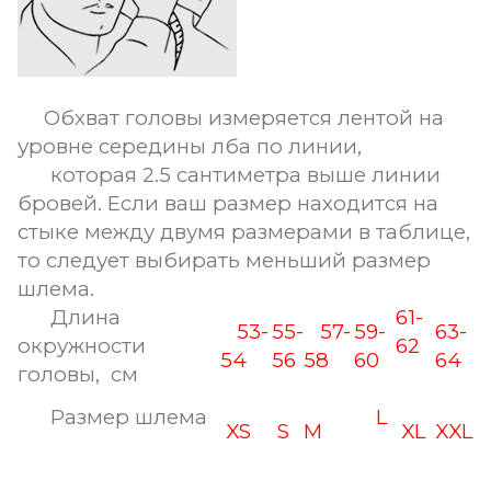
Обхват головы измеряется лентой на
уровне середины лба по линии,
которая 2.5 сантиметра выше линии
бровей. Если ваш размер находится на
стыке между двумя размерами в таблице,
то следует выбирать меньший размер
шлема.
Длина
61-
53-
55-
57-
59-
63-
окружности
62
54
56
58
60
64
головы, см
Размер шлема
L
XS
S
M
XL
XXL