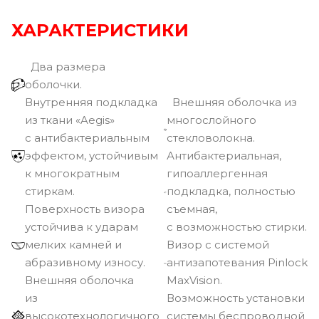
ХАРАКТЕРИСТИКИ
Два размера
оболочки.
Внутренняя подкладка
Внешняя оболочка из
из ткани «Aegis»
многослойного
с антибактериальным
стекловолокна.
эффектом, устойчивым
Антибактериальная,
к многократным
гипоаллергенная
стиркам.
подкладка, полностью
Поверхность визора
съемная,
устойчива к ударам
с возможностью стирки.
мелких камней и
Визор с системой
абразивному износу.
антизапотевания Pinlock
Внешняя оболочка
MaxVision.
из
Возможность установки
высокотехнологичного
системы беспроводной