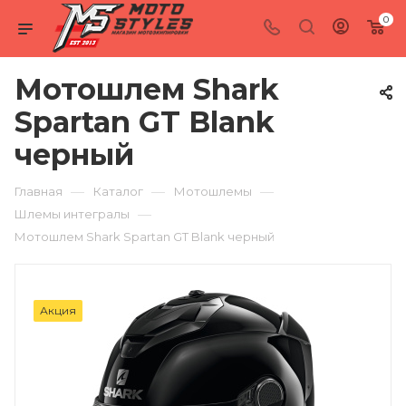
0
Мотошлем Shark
Spartan GT Blank
черный
—
—
—
Главная
Каталог
Мотошлемы
—
Шлемы интегралы
Мотошлем Shark Spartan GT Blank черный
Акция