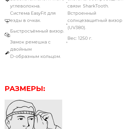
углеволокна.
связи SharkTooth.
Cистема EasyFit для
Встроенный
езды в очках.
солнцезащитный визор
(UV380).
Быстросъёмный визор.
Вec: 1250 г.
Замок ремешка с
двойным
D-образным кольцом.
РАЗМЕРЫ: