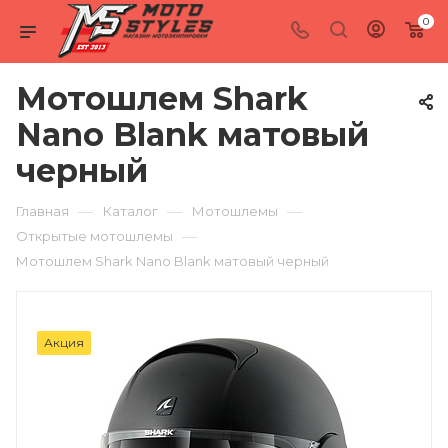
0
Мотошлем Shark
Nano Blank матовый
черный
—
—
—
Главная
Каталог
Мотошлемы
—
Открытые мотошлемы
Мотошлем Shark Nano Blank матовый черный
Акция