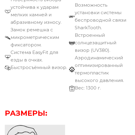
Возможность
устойчива к ударам
установки системы
мелких камней и
беспроводной связи
абразивному износу.
SharkTooth.
Замок ремешка с
Встроенный
микрометрическим
солнцезащитный
фиксатором.
визор (UV380).
Cистема EasyFit для
Аэродинамический
езды в очках.
оптимизированный
Быстросъёмный визор.
термопластик
высокого давления.
Вec: 1300 г.
РАЗМЕРЫ: