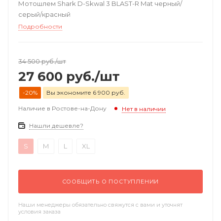
Мотошлем Shark D-Skwal 3 BLAST-R Mat черный/
серый/красный
Подробности
34 500
руб.
/шт
27 600
руб.
/шт
-20%
Вы экономите 6 900 руб.
Наличие в Ростове-на-Дону
Нет в наличии
Нашли дешевле?
S
M
L
XL
СООБЩИТЬ О ПОСТУПЛЕНИИ
Наши менеджеры обязательно свяжутся с вами и уточнят
условия заказа