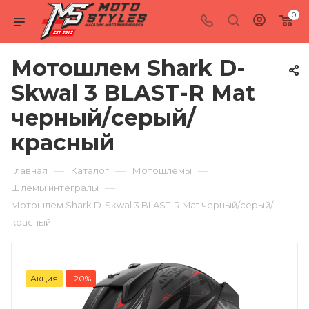
0
Мотошлем Shark D-
Skwal 3 BLAST-R Mat
черный/серый/
красный
—
—
—
Главная
Каталог
Мотошлемы
—
Шлемы интегралы
Мотошлем Shark D-Skwal 3 BLAST-R Mat черный/серый/
красный
Акция
-20%