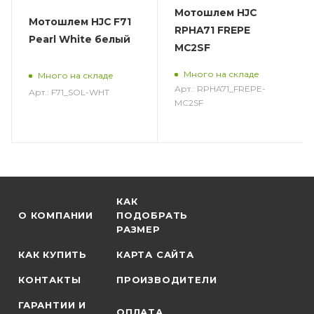
Мотошлем HJC
Мотошлем HJC F71
RPHA71 FREPE
Pearl White белый
MC2SF
Много на складе
Много на складе
Арт.: RPHA71_FREPE-
Арт.: F71_SOL-WHT
MC2SF
КАК
О КОМПАНИИ
ПОДОБРАТЬ
РАЗМЕР
КАК КУПИТЬ
КАРТА САЙТА
КОНТАКТЫ
ПРОИЗВОДИТЕЛИ
ГАРАНТИИ И
ОПЛАТА