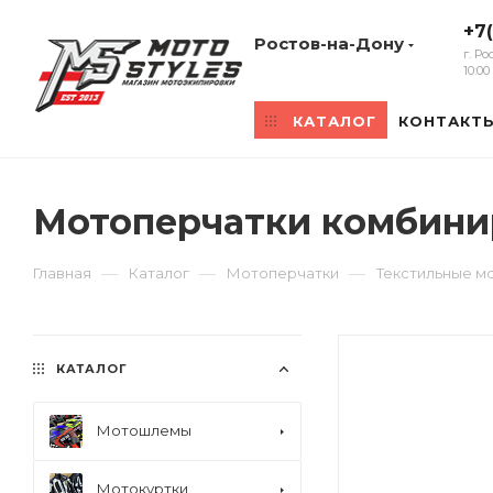
+7
Ростов-на-Дону
г. Р
10:0
КАТАЛОГ
КОНТАКТ
Мотоперчатки комбинир
—
—
—
Главная
Каталог
Мотоперчатки
Текстильные м
КАТАЛОГ
Мотошлемы
Мотокуртки