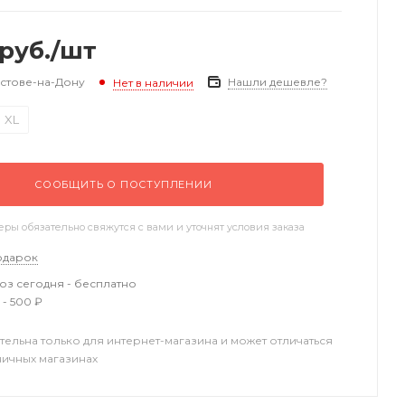
руб.
/шт
остове-на-Дону
Нашли дешевле?
Нет в наличии
XL
СООБЩИТЬ О ПОСТУПЛЕНИИ
ы обязательно свяжутся с вами и уточнят условия заказа
одарок
з сегодня - бесплатно
 - 500 ₽
тельна только для интернет-магазина и может отличаться
ничных магазинах