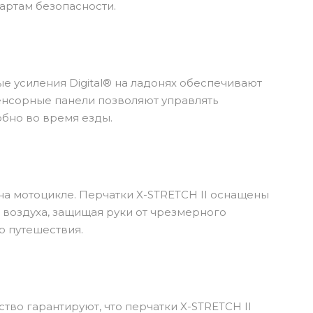
артам безопасности.
е усиления Digital® на ладонях обеспечивают
енсорные панели позволяют управлять
обно во время езды.
а мотоцикле. Перчатки X-STRETCH II оснащены
воздуха, защищая руки от чрезмерного
о путешествия.
тво гарантируют, что перчатки X-STRETCH II