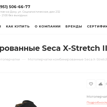
(951) 506-66-77
остов-на-Дону, ул. Социалистическая, дом 232
0 - 21:00 без выходных
Ы
КАК КУПИТЬ
О КОМПАНИИ
БРЕНДЫ
СЕРТИФИ
ованные Seca X-Stretch I
—
отоперчатки
Мотоперчатки комбинированные Seca X-Stretch
Мотоперчатк
Подробност