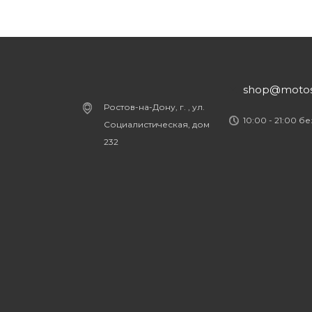
shop@motost
Ростов-на-Дону, г. , ул.
10:00 - 21:00 б
Социалистическая, дом
232