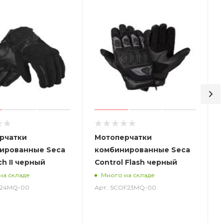
рчатки
Мотоперчатки
ированные Seca
комбинированные Seca
ch II черный
Control Flash черный
на складе
Много на складе
ST24MQ-00
Арт.: 5COF23MQ-00