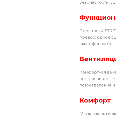
безопасности CE
Функцион
Перчатки X-STRET
превосходное сц
смартфоном без 
Вентиляц
Комфортная вент
вентиляционными
потоотделения и
Комфорт
Мягкая козья кож