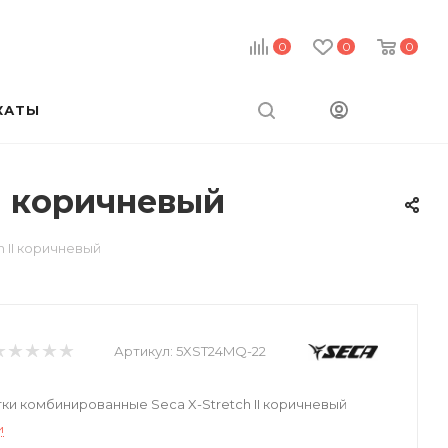
0
0
0
КАТЫ
I коричневый
 II коричневый
Артикул:
5XST24MQ-22
и комбинированные Seca X-Stretch II коричневый
и