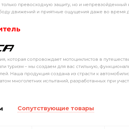
 только превосходную защиту, но и непревзойденный к
боду движений и приятные ощущения даже во время д
итель
я, которая сопровождает мотоциклистов в путешествия
или туризм – мы создаем для вас стильную, функциона
лей. Наша продукция создана из страсти к автомобили
татом многолетних испытаний, разработанных при уча
Сопутствующие товары
м