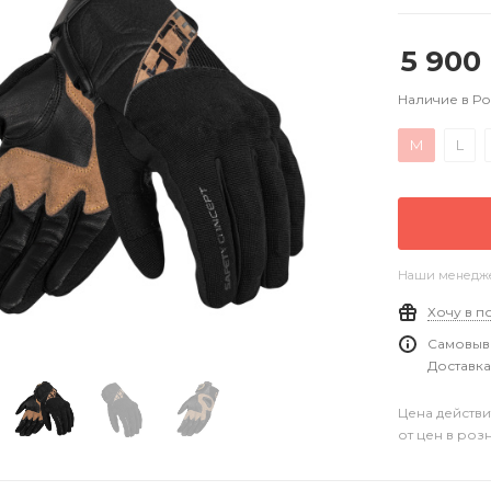
5 900
Наличие в Р
M
L
Наши менеджер
Хочу в п
Самовыво
Доставка
Цена действи
от цен в роз