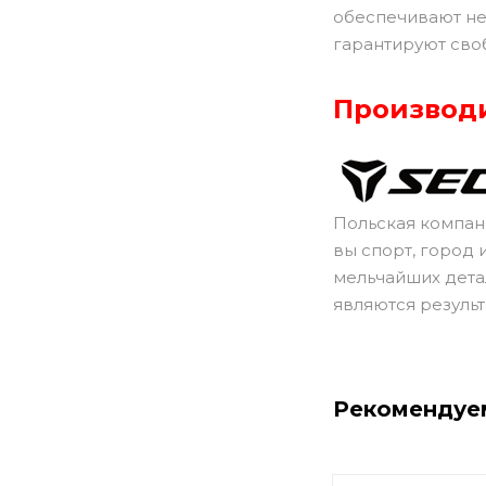
обеспечивают не
гарантируют сво
Производ
Польская компани
вы спорт, город 
мельчайших дета
являются резуль
Рекомендуе