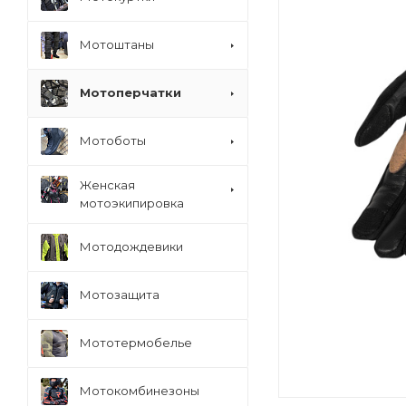
Мотоштаны
Мотоперчатки
Мотоботы
Женская
мотоэкипировка
Мотодождевики
Мотозащита
Мототермобелье
Мотокомбинезоны