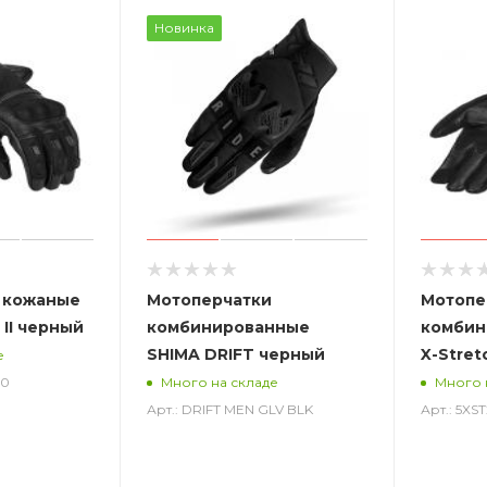
Новинка
 кожаные
Мотоперчатки
Мотопе
 II черный
комбинированные
комбин
SHIMA DRIFT черный
X-Stret
е
00
Много на складе
Много 
Арт.: DRIFT MEN GLV BLK
Арт.: 5X