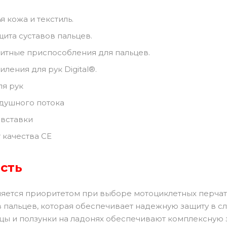
я кожа и текстиль.
ита суставов пальцев.
итные приспособления для пальцев.
ления для рук Digital®.
ля рук
душного потока
вставки
 качества CE
сть
ляется приоритетом при выборе мотоциклетных перчат
 пальцев, которая обеспечивает надежную защиту в с
ьцы и ползунки на ладонях обеспечивают комплексную 