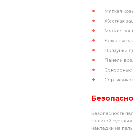
Мягкая козь
Жесткая защ
Мягкие защ
Кожаные уси
Ползунки д
Панели воз
Сенсорные 
Сертификат
Безопасно
Безопасность яв
защитой суставов
накладки на пал