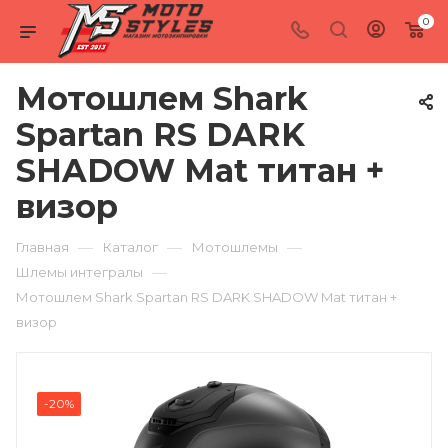
0
Мотошлем Shark
Spartan RS DARK
SHADOW Mat титан +
визор
—
—
—
Главная
Каталог
Мотошлемы
—
Шлемы интегралы
Мотошлем Shark Spartan RS DARK SHADOW Mat титан +
визор
-20%