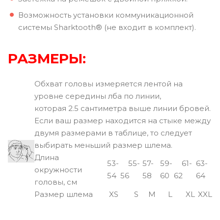
Возможность установки коммуникационной
системы Sharktooth® (не входит в комплект).
РАЗМЕРЫ:
Обхват головы измеряется лентой на
уровне середины лба по линии,
которая 2.5 сантиметра выше линии бровей.
Если ваш размер находится на стыке между
двумя размерами в таблице, то следует
выбирать меньший размер шлема.
Длина
53-
55-
57-
59-
61-
63-
окружности
54
56
58
60
62
64
головы, см
Размер шлема
XS
S
M
L
XL
XXL