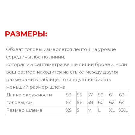
РАЗМЕРЫ:
Обхват головы измеряется лентой на уровне
середины лба по линии,
которая 2.5 сантиметра выше линии бровей. Если
ваш размер находится на стыке между двумя
размерами в таблице, то следует выбирать
меньший размер шлема.
Длина окружности
53-
55-
57-
59-
61-
63-
головы, см
54
56
58
60
62
64
Размер шлема
XS
S
M
L
XL
XXL