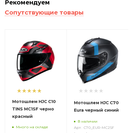
Рекомендуем
Сопутствующие товары
1
Мотошлем HJC C10
Мотошлем HJC C70
TINS MC1SF черно
Eura черный синий
красный
В наличии
Много на складе
Арт.: C70_EUR-MC2SF