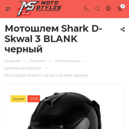
0
Мотошлем Shark D-
Skwal 3 BLANK
черный
—
—
—
Главная
Каталог
Мотошлемы
—
Шлемы интегралы
Мотошлем Shark D-Skwal 3 BLANK черный
Акция
-20%