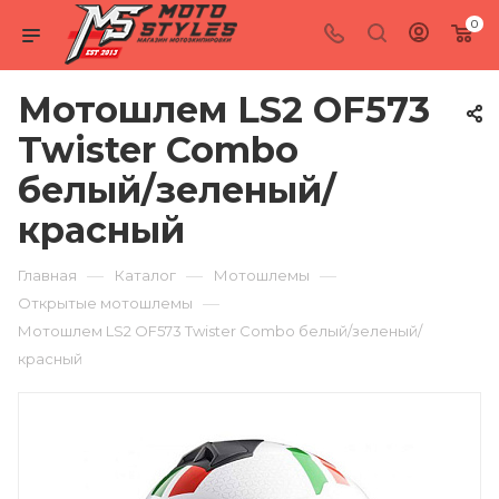
0
Мотошлем LS2 OF573
Twister Combo
белый/зеленый/
красный
—
—
—
Главная
Каталог
Мотошлемы
—
Открытые мотошлемы
Мотошлем LS2 OF573 Twister Combo белый/зеленый/
красный