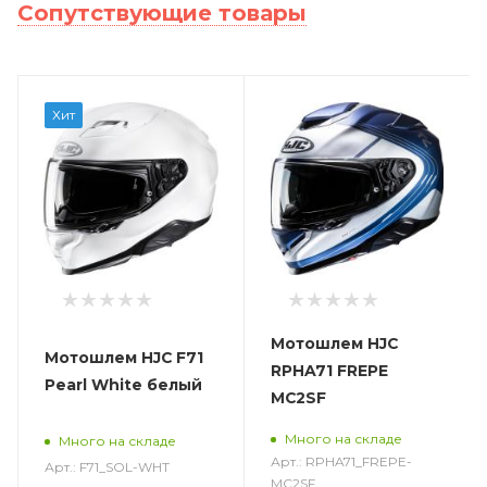
Сопутствующие товары
Хит
Мотошлем HJC
Мотошлем HJC F71
RPHA71 FREPE
Pearl White белый
MC2SF
Много на складе
Много на складе
Арт.: RPHA71_FREPE-
Арт.: F71_SOL-WHT
MC2SF