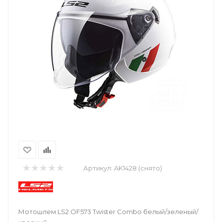
Артикул:
AK1428 (снято)
Мотошлем LS2 OF573 Twister Combo белый/зеленый/