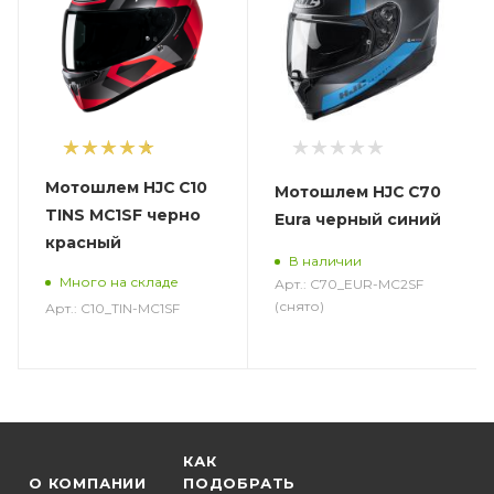
1
Мотошлем HJC C10
Мотошлем HJC C70
TINS MC1SF черно
Eura черный синий
красный
В наличии
Много на складе
Арт.: C70_EUR-MC2SF
(снято)
Арт.: C10_TIN-MC1SF
КАК
О КОМПАНИИ
ПОДОБРАТЬ