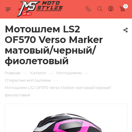
0
Мотошлем LS2
OF570 Verso Marker
матовый/черный/
фиолетовый
—
—
—
Главная
Каталог
Мотошлемы
—
Открытые мотошлемы
Мотошлем LS2 OF570 Verso Marker матовый/черный/
фиолетовый