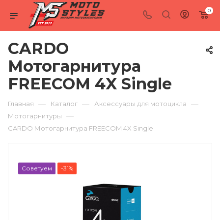
0
CARDO
Мотогарнитура
FREECOM 4X Single
—
—
—
Главная
Каталог
Аксессуары для мотоцикла
—
Мотогарнитуры
CARDO Мотогарнитура FREECOM 4X Single
Советуем
-31%