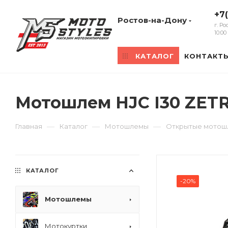
+7
Ростов-на-Дону
г. Р
10:0
КАТАЛОГ
КОНТАКТ
Мотошлем HJC I30 ZET
—
—
—
Главная
Каталог
Мотошлемы
Открытые мото
КАТАЛОГ
-20%
Мотошлемы
Мотокуртки