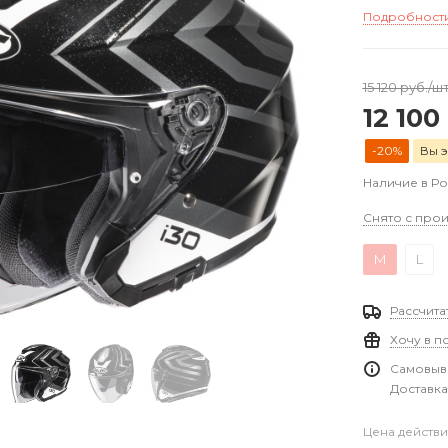
Подробност
15 120
руб.
/ш
12 100
-20%
Вы э
Наличие в Р
Снято с прои
M
L
Рассчита
Хочу в п
Самовыво
Доставка
Цена действи