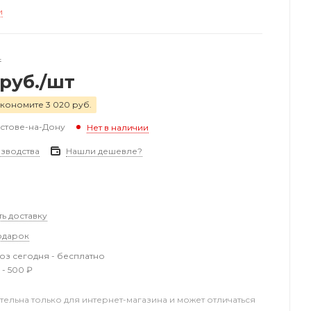
и
т
руб.
/шт
кономите 3 020 руб.
остове-на-Дону
Нет в наличии
зводства
Нашли дешевле?
ть доставку
одарок
з сегодня - бесплатно
 - 500 ₽
тельна только для интернет-магазина и может отличаться