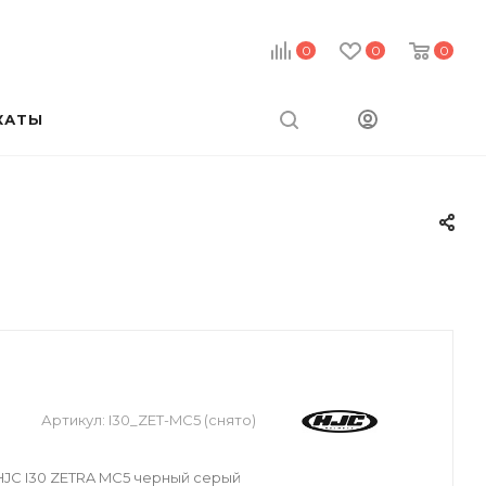
0
0
0
КАТЫ
Артикул:
I30_ZET-MC5 (снято)
JC I30 ZETRA MC5 черный серый