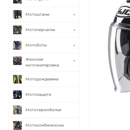
Мотоштаны
Мотоперчатки
Мотоботы
Женская
мотоэкипировка
Мотодождевики
Мотозащита
Мототермобелье
Мотокомбинезоны