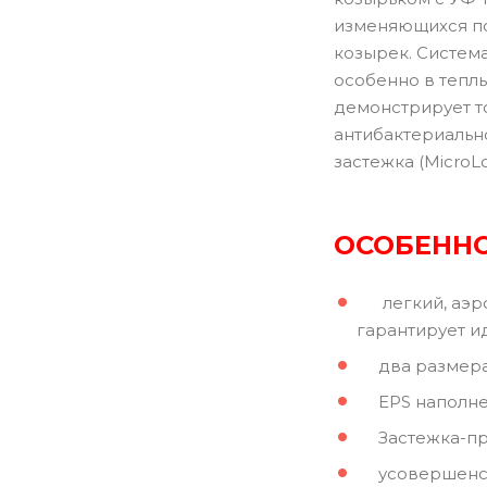
изменяющихся по
козырек. Система
особенно в тепл
демонстрирует то
антибактериальн
застежка (MicroL
ОСОБЕННО
легкий, аэрод
гарантирует и
два размера 
EPS наполнен
Застежка-пря
усовершенство