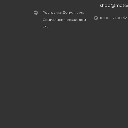
shop@motost
Ростов-на-Дону, г. , ул.
10:00 - 21:00 б
Социалистическая, дом
232