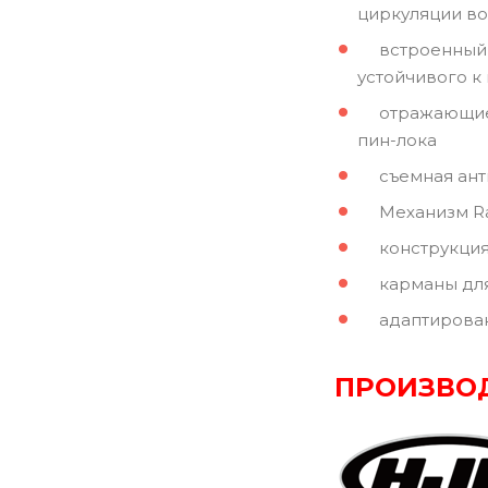
циркуляции во
встроенный со
устойчивого к
отражающие УФ
пин-лока
съемная антиб
Механизм Rapi
конструкция ш
карманы для 
адаптирован д
ПРОИЗВО