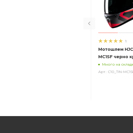
1
Мотошлем HJC 
MC1SF черно 
Много на склад
Арт.: C10_TIN-MC1S