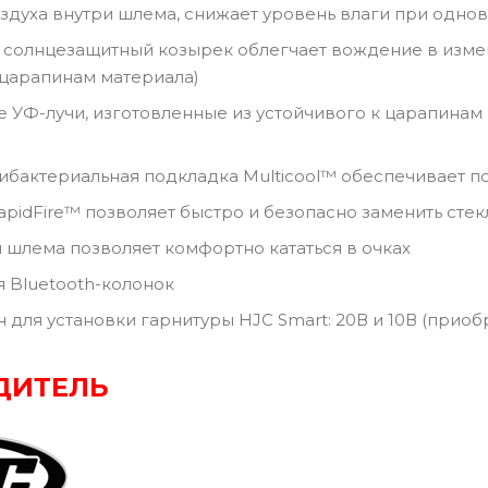
здуха внутри шлема, снижает уровень влаги при одн
лнцезащитный козырек облегчает вождение в изменяю
 царапинам материала)
-лучи, изготовленные из устойчивого к царапинам 
актериальная подкладка Multicool™ обеспечивает по
dFire™ позволяет быстро и безопасно заменить стек
лема позволяет комфортно кататься в очках
Bluetooth-колонок
ля установки гарнитуры HJC Smart: 20В и 10В (приоб
ДИТЕЛЬ