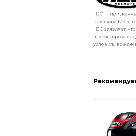
HJC — признанный
признана №1 в эт
HJC заявляет, ч
шлемы производс
условиях вождени
Рекомендуе