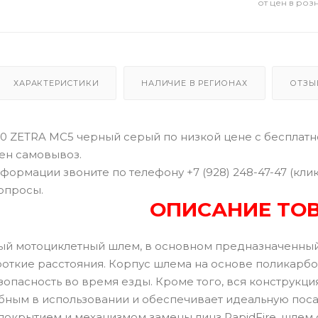
от цен в роз
ХАРАКТЕРИСТИКИ
НАЛИЧИЕ В РЕГИОНАХ
ОТЗЫ
 ZETRA MC5 черный серый по низкой цене с бесплатно
жен самовывоз.
формации звоните по телефону +7 (928) 248-47-47 (кли
опросы.
ОПИСАНИЕ ТО
тый мотоциклетный шлем, в основном предназначенный
роткие расстояния. Корпус шлема на основе поликарбо
опасность во время езды. Кроме того, вся конструкция
бным в использовании и обеспечивает идеальную пос
покрытием и механизмом замены линз RapidFire, шлем