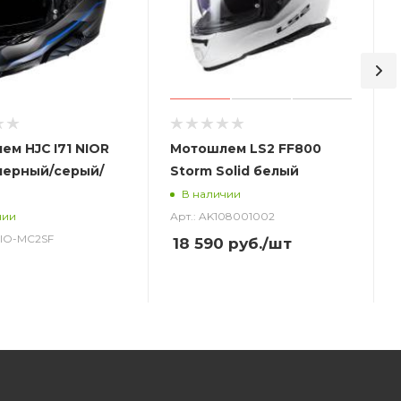
м HJC I71 NIOR
Мотошлем LS2 FF800
черный/серый/
Storm Solid белый
В наличии
Арт.: AK108001002
чии
_NIO-MC2SF
18 590
руб.
/шт