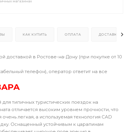
ничных магазинах
ВЫ
КАК КУПИТЬ
ОПЛАТА
ДОСТАВКА
й доставкой в Ростове-на-Дону (при покупке от 10
кабельный телефон), оператор ответит на все
ВАРА
 для типичных туристических поездок на
ната отличается высоким уровнем прочности, что
 очень легкая, а используемая технология CAD
адку. Оснащенный устойчивым к царапинам
 обеспечивает широкое поле зрения в