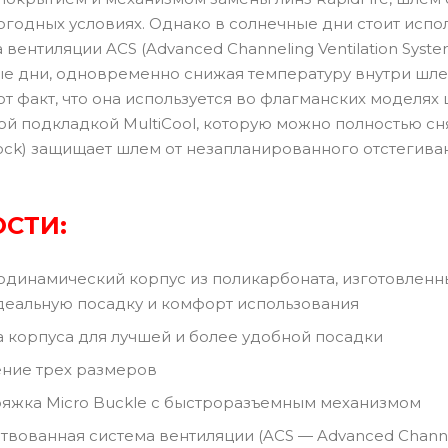
годных условиях. Однако в солнечные дни стоит испо
 вентиляции ACS (Advanced Channeling Ventilation Syst
ые дни, одновременно снижая температуру внутри шле
т факт, что она используется во флагманских моделях
ой подкладкой MultiCool, которую можно полностью сн
ock) защищает шлем от незапланированного отстегива
СТИ:
инамический корпус из поликарбоната, изготовленн
деальную посадку и комфорт использования
корпуса для лучшей и более удобной посадки
ие трех размеров
жка Micro Buckle с быстроразъемным механизмом
ванная система вентиляции (ACS — Advanced Channelin