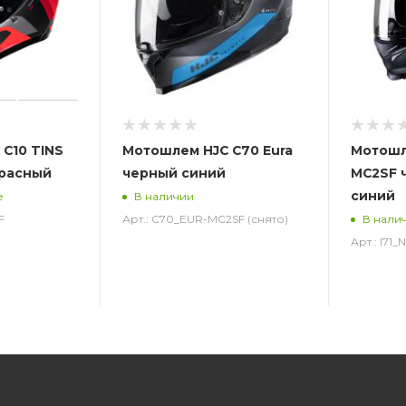
C10 TINS
Мотошлем HJC C70 Eura
Мотошле
красный
черный синий
MC2SF 
синий
е
В наличии
F
Арт.: C70_EUR-MC2SF (снято)
В нали
Арт.: I71