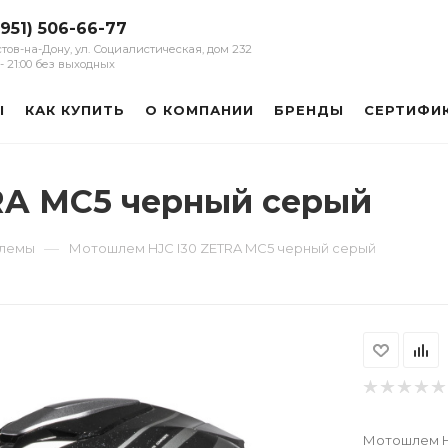
(951) 506-66-77
остов-на-Дону, ул. Социалистическая, дом 232
0 - 21:00 без выходных
Ы
КАК КУПИТЬ
О КОМПАНИИ
БРЕНДЫ
СЕРТИФИ
RA MC5 черный серый
—
шлемы
Мотошлем HJC I30 ZETRA MC5 черный серый
Мотошлем H