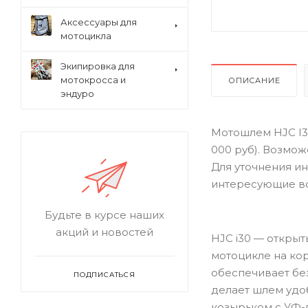
Аксессуары для
мотоцикла
Экипировка для
мотокросса и
ОПИСАНИЕ
эндуро
Мотошлем HJC I30
000 руб). Возмо
Для уточнения ин
интересующие в
Будьте в курсе наших
акций и новостей
HJC i30 — откры
мотоцикле на ко
обеспечивает без
ПОДПИСАТЬСЯ
делает шлем удо
козырьком с УФ-