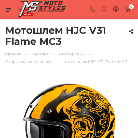
0
Мотошлем HJC V31
Flame MC3
—
—
—
Главная
Каталог
Мотошлемы
—
Открытые мотошлемы
Мотошлем HJC V31 Flame MC3