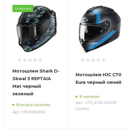
Новинка
Мотошлем Shark D-
Мотошлем HJC C70
Skwal 3 REPTAIA
Eura черный синий
Mat черный
зеленый
В наличии
Арт.: C70_EUR-MC2SF
Всегда в наличии
(снято)
Арт.: HE0913EKXK