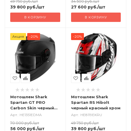
49 750
руб.
/шт
34 500
руб.
/шт
39 800
руб.
/шт
27 600
руб.
/шт
В КОРЗИНУ
В КОРЗИНУ
Акция
-20%
-20%
Мотошлем Shark
Мотошлем Shark
Spartan GT PRO
Spartan RS Hibolt
Carbon Skin черный
черный красный хром
матовый
Арт.: HE1351EDMA
Арт.: HE8119EKRU
70 000
руб.
/шт
49 750
руб.
/шт
56 000
руб.
/шт
39 800
руб.
/шт