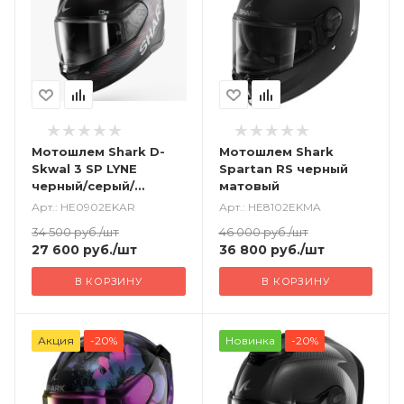
Мотошлем Shark D-
Мотошлем Shark
Skwal 3 SP LYNE
Spartan RS черный
черный/серый/
матовый
красный
Арт.: HE0902EKAR
Арт.: HE8102EKMA
34 500
руб.
/шт
46 000
руб.
/шт
27 600
руб.
/шт
36 800
руб.
/шт
В КОРЗИНУ
В КОРЗИНУ
Акция
-20%
Новинка
-20%