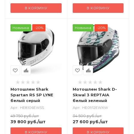
В КОРЗИНУ
В КОРЗИНУ
Новинка
-20%
Новинка
-20%
Мотошлем Shark
Мотошлем Shark D-
Spartan RS SP LYNE
Skwal 3 REPTAIA
белый серый
белый зеленый
Арт.: HE8106EWSS
Арт.: HE0912EWXW
49 750
руб.
/шт
34 500
руб.
/шт
39 800
руб.
/шт
27 600
руб.
/шт
В КОРЗИНУ
В КОРЗИНУ