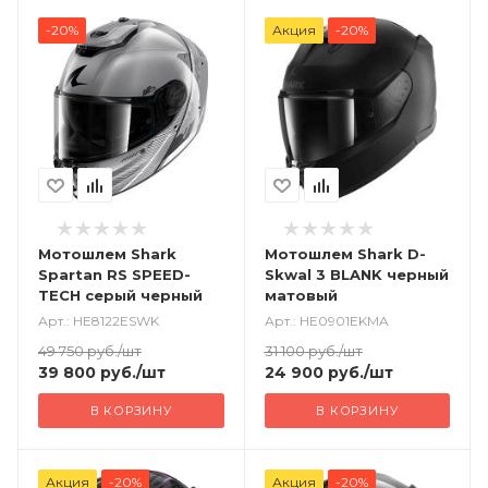
-20%
Акция
-20%
Мотошлем Shark
Мотошлем Shark D-
Spartan RS SPEED-
Skwal 3 BLANK черный
TECH серый черный
матовый
Арт.: HE8122ESWK
Арт.: HE0901EKMA
49 750
руб.
/шт
31 100
руб.
/шт
39 800
руб.
/шт
24 900
руб.
/шт
В КОРЗИНУ
В КОРЗИНУ
Акция
-20%
Акция
-20%