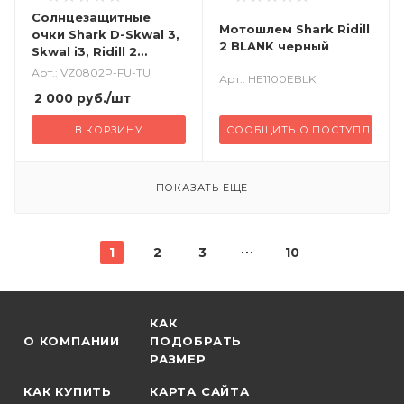
Солнцезащитные
Мотошлем Shark Ridill
очки Shark D-Skwal 3,
2 BLANK черный
Skwal i3, Ridill 2
притемненный
Арт.: VZ0802P-FU-TU
Арт.: HE1100EBLK
2 000
руб.
/шт
В КОРЗИНУ
СООБЩИТЬ О ПОСТУПЛЕНИИ
ПОКАЗАТЬ ЕЩЕ
1
2
3
10
КАК
О КОМПАНИИ
ПОДОБРАТЬ
РАЗМЕР
КАК КУПИТЬ
КАРТА САЙТА