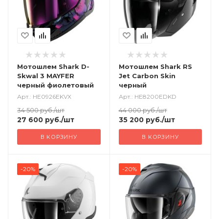
Мотошлем Shark D-
Мотошлем Shark RS
Skwal 3 MAYFER
Jet Carbon Skin
черный фиолетовый
черный
Арт.: HE0926EKVX
Арт.: HE8200EDKD
34 500
руб.
/шт
44 000
руб.
/шт
27 600
руб.
/шт
35 200
руб.
/шт
В КОРЗИНУ
В КОРЗИНУ
-20%
-20%