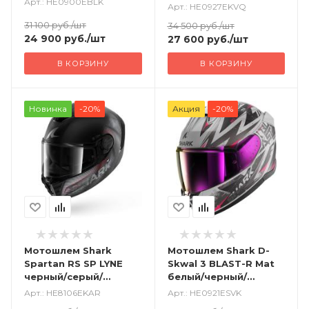
Арт.: HE0900EBLK
Арт.: HE0927EKVQ
31 100
руб.
/шт
34 500
руб.
/шт
24 900
руб.
/шт
27 600
руб.
/шт
В КОРЗИНУ
В КОРЗИНУ
Новинка
-20%
Акция
-20%
Мотошлем Shark
Мотошлем Shark D-
Spartan RS SP LYNE
Skwal 3 BLAST-R Mat
черный/серый/
белый/черный/
красный
красный
Арт.: HE8106EKAR
Арт.: HE0921ESVK