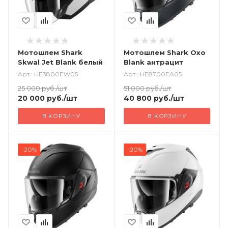
Мотошлем Shark
Мотошлем Shark Oxo
Skwal Jet Blank белый
Blank антрацит
Арт.: HE3800EW05
Арт.: HE8700EA05
25 000
руб.
/шт
51 000
руб.
/шт
20 000
руб.
/шт
40 800
руб.
/шт
В КОРЗИНУ
В КОРЗИНУ
-20%
-20%