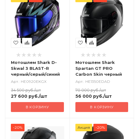
Мотошлем Shark D-
Мотошлем Shark
Skwal 3 BLAST-R
Spartan GT PRO
черный/серый/синий
Carbon Skin черный
Арт.: HE0920EKGX
Арт.: HE1350EDAD
34 500
руб.
/шт
70 000
руб.
/шт
27 600
руб.
/шт
56 000
руб.
/шт
В КОРЗИНУ
В КОРЗИНУ
-20%
Акция
-20%