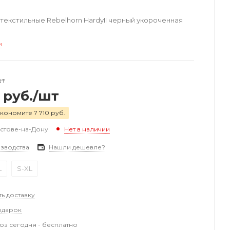
екстильные Rebelhorn HardyII черный укороченная
и
шт
руб.
/шт
кономите 7 710 руб.
остове-на-Дону
Нет в наличии
зводства
Нашли дешевле?
L
S-XL
ть доставку
одарок
з сегодня - бесплатно