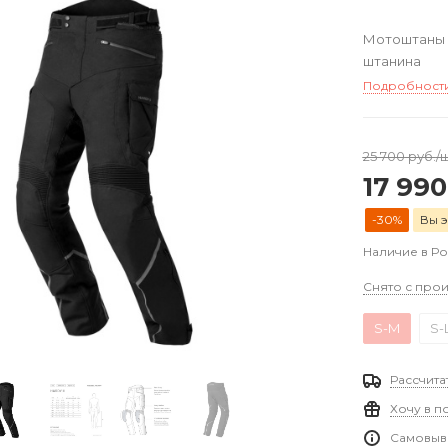
Мотоштаны т
штанина
Подробност
25 700
руб.
/
17 990
-30%
Вы э
Наличие в Р
Снято с прои
S-M
S-
Рассчита
Хочу в п
Самовыво