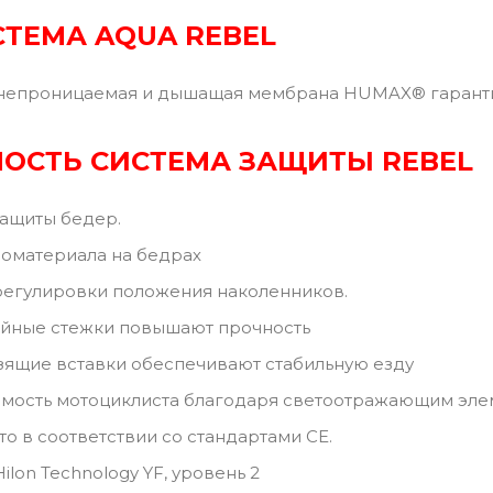
СТЕМА AQUA REBEL
непроницаемая и дышащая мембрана HUMAX® гарант
НОСТЬ
СИСТЕМА ЗАЩИТЫ REBEL
ащиты бедер.
номатериала на бедрах
регулировки положения наколенников.
ойные стежки повышают прочность
ящие вставки обеспечивают стабильную езду
имость мотоциклиста благодаря светоотражающим эл
о в соответствии со стандартами CE.
lon Technology YF, уровень 2