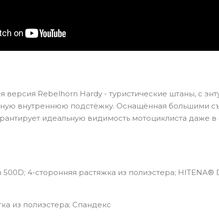
 версия Rebelhorn Hardy - туристические штаны, с энт
мную внутреннюю подстёжку. Оснащённая большими с
гарантирует идеальную видимость мотоциклиста даже в 
 500D; 4-сторонняя растяжка из полиэстера; HITENA® Do
тка из полиэстера; Спандекс