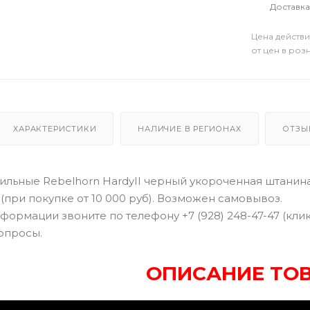
Доставка
Цена действи
от цен в роз
ХАРАКТЕРИСТИКИ
НАЛИЧИЕ В РЕГИОНАХ
ОТЗЫ
ильные Rebelhorn HardyII черный укороченная штанина
(при покупке от 10 000 руб). Возможен самовывоз.
формации звоните по телефону +7 (928) 248-47-47 (кли
опросы.
ОПИСАНИЕ ТО