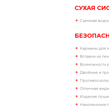
СУХАЯ СИ
Съемная водо
БЕЗОПАС
Карманы для з
Вставки из пе
Возможность 
Двойные и тр
Противоскольз
Отличная вид
Изделие пошит
Наколенники Hi