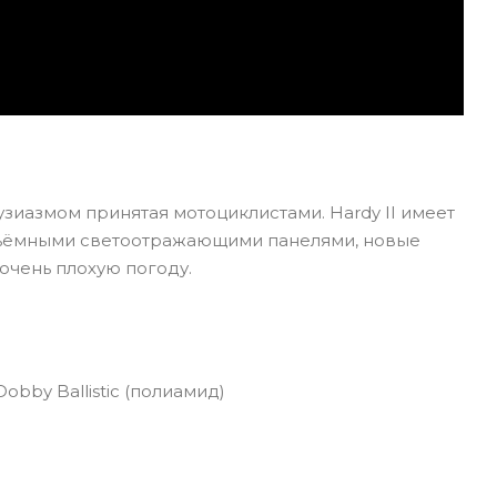
узиазмом принятая мотоциклистами. Hardy II имеет
ъёмными светоотражающими панелями, новые
очень плохую погоду.
bby Ballistic (полиамид)