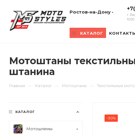
+7
Ростов-на-Дону
г. Р
10:0
КАТАЛОГ
КОНТАКТ
Мотоштаны текстильные
штанина
—
—
—
Главная
Каталог
Мотоштаны
Текстильные мот
КАТАЛОГ
-30%
Мотошлемы