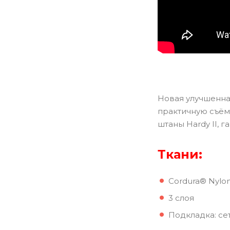
Новая улучшенная
практичную съё
штаны Hardy II, 
Ткани:
Cordura® Nylon
3 слоя
Подкладка: се