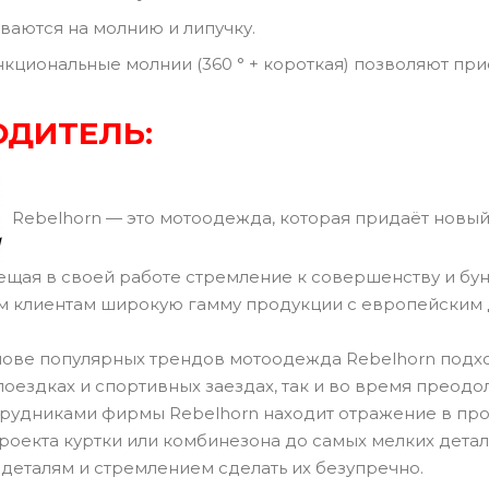
ваются на молнию и липучку.
кциональные молнии (360 ° + короткая) позволяют прис
ДИТЕЛЬ:
Rebelhorn — это мотоодежда, которая придаёт новый
ещая в своей работе стремление к совершенству и бун
м клиентам широкую гамму продукции с европейским 
нове популярных трендов мотоодежда Rebelhorn подход
 поездках и спортивных заездах, так и во время прео
трудниками фирмы Rebelhorn находит отражение в пр
 проекта куртки или комбинезона до самых мелких дет
 деталям и стремлением сделать их безупречно.