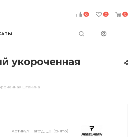
0
0
0
КАТЫ
ый укороченная
короченная штанина
Артикул:
Hardy_II_01 (снято)