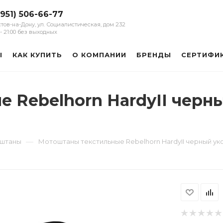
(951) 506-66-77
остов-на-Дону, ул. Социалистическая, дом 232
0 - 21:00 без выходных
Ы
КАК КУПИТЬ
О КОМПАНИИ
БРЕНДЫ
СЕРТИФИ
 Rebelhorn HardyII черн
—
оштаны
Мотоштаны текстильные Rebelhorn HardyII черный у