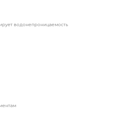
ирует водонепроницаемость
ементам