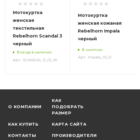
Мотокуртка
Мотокуртка
женская
женская кожаная
текстильная
Rebelhorn Impala
Rebelhorn Scandal 3
черный
черный
В наличии
Всегда в наличии
Арт.: Impala_01_D
Арт.: SCANDAL-3_01_W
КАК
О КОМПАНИИ
ПОДОБРАТЬ
РАЗМЕР
КАК КУПИТЬ
КАРТА САЙТА
КОНТАКТЫ
ПРОИЗВОДИТЕЛИ