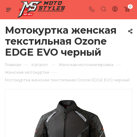
0
Мотокуртка женская
текстильная Ozone
EDGE EVO черный
—
—
—
Главная
Каталог
Женская мотоэкипировка
—
Женские мотокуртки
Мотокуртка женская текстильная Ozone EDGE EVO черный