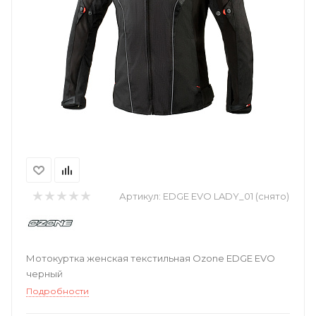
Артикул:
EDGE EVO LADY_01 (снято)
Мотокуртка женская текстильная Ozone EDGE EVO
черный
Подробности