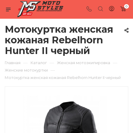
0
Мотокуртка женская
кожаная Rebelhorn
Hunter II черный
—
—
—
Главная
Каталог
Женская мотоэкипировка
—
Женские мотокуртки
Мотокуртка женская кожаная Rebelhorn Hunter II черный