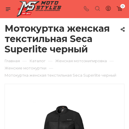
0
Мотокуртка женская
текстильная Seca
Superlite черный
—
—
—
Главная
Каталог
Женская мотоэкипировка
—
Женские мотокуртки
Мотокуртка женская текстильная Seca Superlite черный