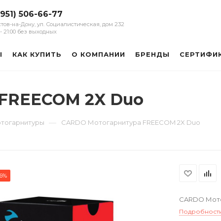
(951) 506-66-77
остов-на-Дону, ул. Социалистическая, дом 232
0 - 21:00 без выходных
Ы
КАК КУПИТЬ
О КОМПАНИИ
БРЕНДЫ
СЕРТИФИ
FREECOM 2X Duo
—
тогарнитуры
CARDO Мотогарнитура FREECOM 2X Duo
6%
CARDO Мото
Подробност