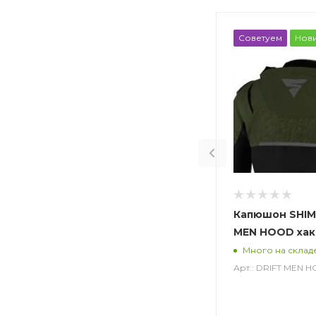
Советуем
Нов
Капюшон SHIM
MEN HOOD хак
Много на склад
Арт.: DRIFT MEN 