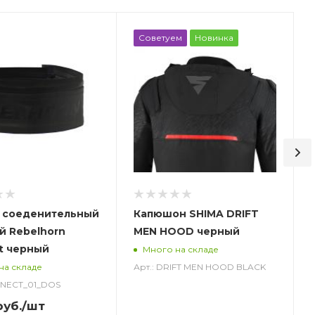
Советуем
Новинка
 соеденительный
Капюшон SHIMA DRIFT
й Rebelhorn
MEN HOOD черный
t черный
Много на складе
Арт.: DRIFT MEN HOOD BLACK
на складе
NNECT_01_DOS
уб.
/шт