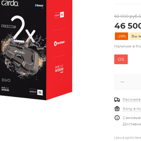
63 000
руб.
/
46 50
-26%
Вы э
Наличие в Р
OS
Рассчита
Хочу в п
Самовыво
Доставка
Цена действи