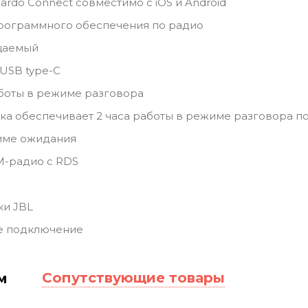
rdo Connect совместимо с iOS и Android
рограммного обеспечения по радио
цаемый
USB type-C
аботы в режиме разговора
ка обеспечивает 2 часа работы в режиме разговора п
жиме ожидания
M-радио с RDS
ки JBL
е подключение
Сопутствующие товары
м