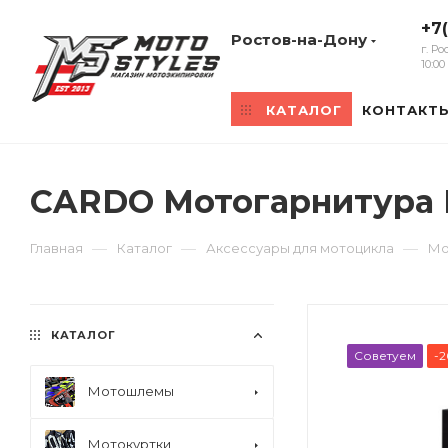
+7
Ростов-на-Дону
г. Р
10:0
КАТАЛОГ
КОНТАКТ
CARDO Мотогарнитура 
—
—
—
Главная
Каталог
Аксессуары для мотоцикла
Мо
КАТАЛОГ
Советуем
-2
Мотошлемы
Мотокуртки