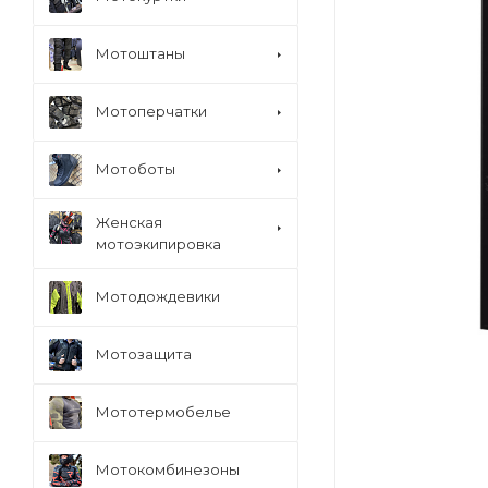
Мотоштаны
Мотоперчатки
Мотоботы
Женская
мотоэкипировка
Мотодождевики
Мотозащита
Мототермобелье
Мотокомбинезоны