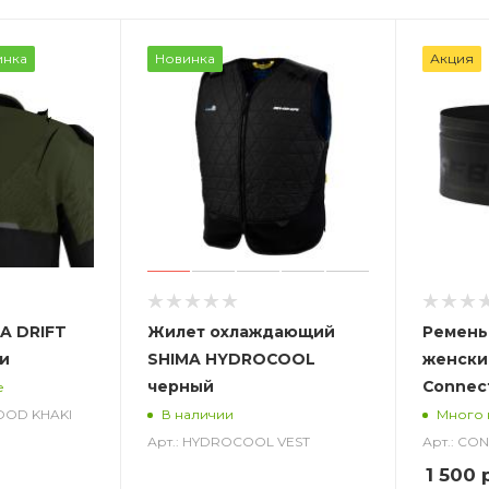
инка
Новинка
Акция
A DRIFT
Жилет охлаждающий
Ремень
и
SHIMA HYDROCOOL
женски
черный
Connec
е
HOOD KHAKI
В наличии
Много 
Арт.: HYDROCOOL VEST
Арт.: CO
1 500
р