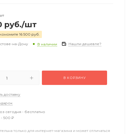
шт
0
руб.
/шт
кономите 16 500 руб.
остове-на-Дону
Нашли дешевле?
В наличии
В КОРЗИНУ
ть доставку
одарок
з сегодня - бесплатно
 - 500 ₽
тельна только для интернет-магазина и может отличаться