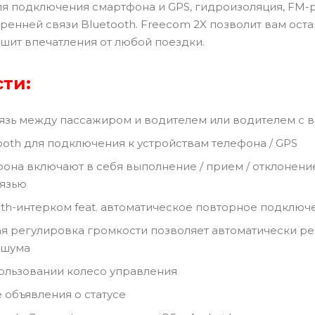
для подключения смартфона и GPS, гидроизоляция, FM
ренней связи Bluetooth. Freecom 2X позволит вам ост
чшит впечатления от любой поездки.
ти:
язь между пассажиром и водителем или водителем с вод
tooth для подключения к устройствам телефона / GPS
она включают в себя выполнение / прием / отклонени
вязью
th-интерком feat. автоматическое повторное подключ
я регулировка громкости позволяет автоматически ре
 шума
ользовании колесо управления
объявления о статусе