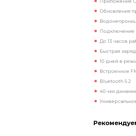
Приложение Ca
Обновления п
Водонепрони
Подключение 
До 13 часов р
Быстрая заряд
10 дней в ре
Встроенное F
Bluetooth 5.2
40-мм динами
Универсально
Рекомендуе