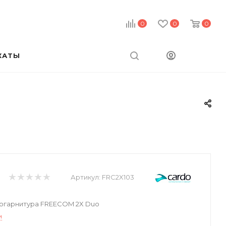
0
0
0
КАТЫ
Артикул:
FRC2X103
гарнитура FREECOM 2X Duo
и