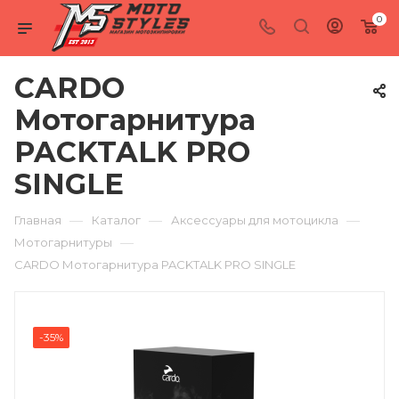
0
CARDO
Мотогарнитура
PACKTALK PRO
SINGLE
—
—
—
Главная
Каталог
Аксессуары для мотоцикла
—
Мотогарнитуры
CARDO Мотогарнитура PACKTALK PRO SINGLE
-35%