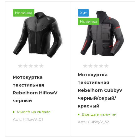
Новинка
Хит
Новинка
Мотокуртка
Мотокуртка
текстильная
текстильная
Rebelhorn CubbyV
Rebelhorn HiflowV
черный/серый/
черный
красный
Много на складе
Всегда в наличии
Арт.: HiflowV_01
Арт.: CubbyV_32