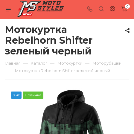
0
Мотокуртка
Rebelhorn Shifter
зеленый черный
—
—
—
Главная
Каталог
Мотокуртки
Моторубашки
—
Мотокуртка Rebelhorn Shifter зеленый черный
Хит
Новинка