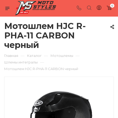
0
Мотошлем HJC R-
PHA-11 CARBON
черный
—
—
—
Главная
Каталог
Мотошлемы
—
Шлемы интегралы
Мотошлем HJC R-PHA-11 CARBON черный