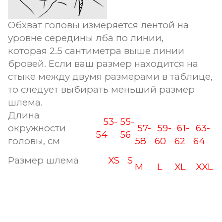
Обхват головы измеряется лентой на
уровне середины лба по линии,
которая 2.5 сантиметра выше линии
бровей. Если ваш размер находится на
стыке между двумя размерами в таблице,
то следует выбирать меньший размер
шлема.
Длина
53-
55-
окружности
57-
59-
61-
63-
54
56
головы, см
58
60
62
64
Размер шлема
XS
S
M
L
XL
XXL