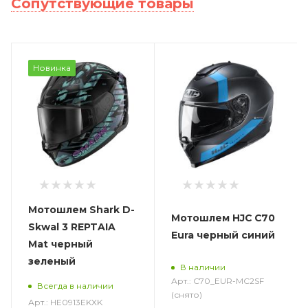
Сопутствующие товары
Новинка
Мотошлем Shark D-
Мотошлем HJC C70
Skwal 3 REPTAIA
Eura черный синий
Mat черный
зеленый
В наличии
Арт.: C70_EUR-MC2SF
Всегда в наличии
(снято)
Арт.: HE0913EKXK