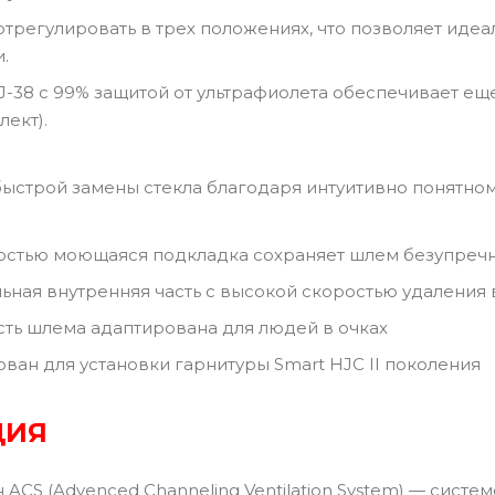
трегулировать в трех положениях, что позволяет идеа
.
J-38 с 99% защитой от ультрафиолета обеспечивает еще
лект).
ыстрой замены стекла благодаря интуитивно понятному
остью моющаяся подкладка сохраняет шлем безупречн
ьная внутренняя часть с высокой скоростью удаления 
сть шлема адаптирована для людей в очках
ван для установки гарнитуры Smart HJC II поколения
ЦИЯ
ACS (Advenced Channeling Ventilation System) — сис