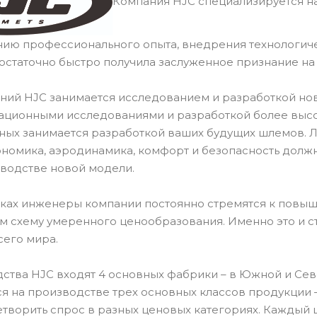
Компания HJC специализируется на
нию профессионального опыта, внедрения технологич
остаточно быстро получила заслуженное признание н
ний HJC занимается исследованием и разработкой но
ационными исследованиями и разработкой более высок
ных занимается разработкой ваших будущих шлемов.
ономика, аэродинамика, комфорт и безопасность долж
водстве новой модели.
тках инженеры компании постоянно стремятся к повыш
ом схему умеренного ценообразования. Именно это и 
сего мира.
ства HJC входят 4 основных фабрики – в Южной и Севе
я на производстве трех основных классов продукции –
етворить спрос в разных ценовых категориях. Каждый 