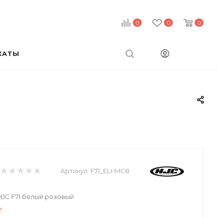
0
0
0
КАТЫ
Артикул:
F71_ELI-MC8
JC F71 белый розовый
и