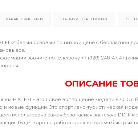
ХАРАКТЕРИСТИКИ
НАЛИЧИЕ В РЕГИОНАХ
ОТЗЫ
 ELIZ белый розовый по низкой цене с бесплатной дос
самовывоз.
формации звоните по телефону +7 (928) 248-47-47 (кли
опросы.
ОПИСАНИЕ ТО
лем HJC F71 – это новое воплощение модели F70. Он б
но и новые функции. Это спортивно-туристическая мод
Здесь использована самая безопасная застежка DD. Им
ляция будет хорошо работать как во время быстрых по