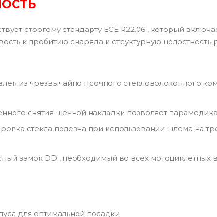
НОСТЬ
твует строгому стандарту ECE R22.06 , который вклю
ивость к пробитию снаряда и структурную целостность
влен из чрезвычайно прочного стекловолоконного ком
енного снятия щечной накладки позволяет парамедика
ровка стекла полезна при использовании шлема на тре
ный замок DD , необходимый во всех мотоциклетных в
пуса для оптимальной посадки