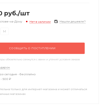
0
руб.
/шт
остове-на-Дону
Нашли дешевле?
Нет в наличии
M
СООБЩИТЬ О ПОСТУПЛЕНИИ
ы обязательно свяжутся с вами и уточнят условия заказа
одарок
з сегодня - бесплатно
 - 500 ₽
тельна только для интернет-магазина и может отличаться
ничных магазинах