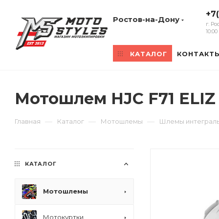
+7
Ростов-на-Дону
г. Р
10:0
КАТАЛОГ
КОНТАКТ
Мотошлем HJC F71 ELIZ
—
—
—
Главная
Каталог
Мотошлемы
Шлемы интеграл
КАТАЛОГ
Мотошлемы
Мотокуртки