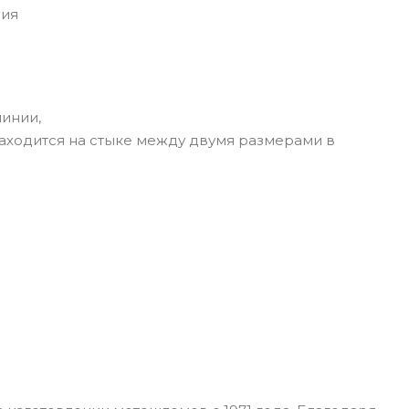
ния
линии,
находится на стыке между двумя размерами в