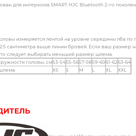
ван для интеркома SMART HJC Bluetooth 2-го поколе
оловы измеряется лентой на уровне середины лба по 
2.5 сантиметра выше линии бровей. Если ваш размер 
 то следует выбирать меньший размер шлема.
кружности головы, см
53-54
55-56
57-58
59-60
61-62
63-64
шлема
XS
S
M
L
XL
XXL
ДИТЕЛЬ