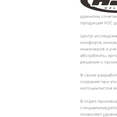
удачному сочета
продукция HJC д
Центр исследова
комфорта, иннов
инженеров и уче
абсорбенты, эрг
решения о произ
В своих разрабо
сохраняя при эт
мотоциклистов в
В отдел производ
специализируютс
позволяет удовл