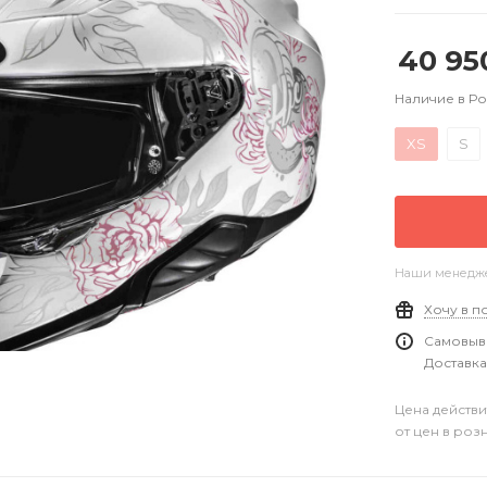
40 95
Наличие в Р
XS
S
Наши менеджер
Хочу в п
Самовыво
Доставка
Цена действи
от цен в роз