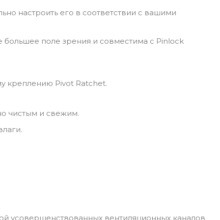
льно настроить его в соответствии с вашими
 большее поле зрения и совместима с Pinlock
 креплению Pivot Ratchet.
о чистым и свежим.
влаги.
темой усовершенствованных вентиляционных каналов