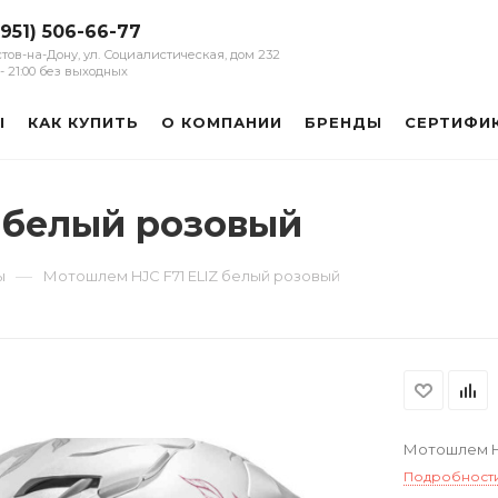
(951) 506-66-77
остов-на-Дону, ул. Социалистическая, дом 232
0 - 21:00 без выходных
Ы
КАК КУПИТЬ
О КОМПАНИИ
БРЕНДЫ
СЕРТИФИ
 белый розовый
—
ы
Мотошлем HJC F71 ELIZ белый розовый
Мотошлем H
Подробност