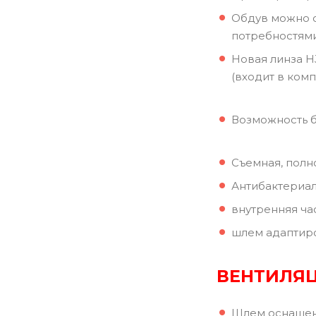
Обдув можно о
потребностями
Новая линза H
(входит в комп
Возможность б
Съемная, полн
Антибактериал
внутренняя ча
шлем адаптиро
ВЕНТИЛЯ
Шлем оснащен 