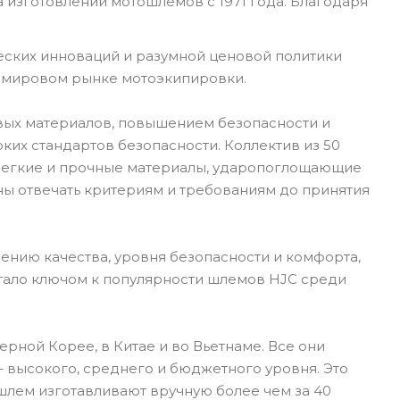
 изготовлении мотошлемов с 1971 года. Благодаря
еских инноваций и разумной ценовой политики
а мировом рынке мотоэкипировки.
вых материалов, повышением безопасности и
их стандартов безопасности. Коллектив из 50
 Легкие и прочные материалы, ударопоглощающие
ны отвечать критериям и требованиям до принятия
ению качества, уровня безопасности и комфорта,
стало ключом к популярности шлемов HJC среди
рной Корее, в Китае и во Вьетнаме. Все они
 высокого, среднего и бюджетного уровня. Это
шлем изготавливают вручную более чем за 40