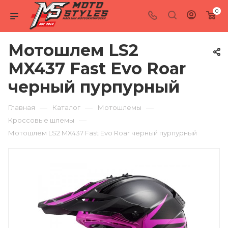
0
Мотошлем LS2
MX437 Fast Evo Roar
черный пурпурный
—
—
—
Главная
Каталог
Мотошлемы
—
Кроссовые шлемы
Мотошлем LS2 MX437 Fast Evo Roar черный пурпурный