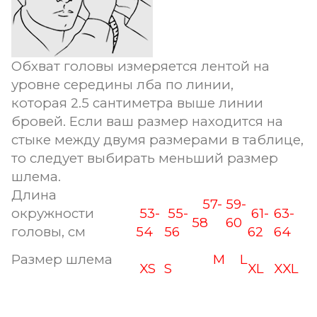
Обхват головы измеряется лентой на
уровне середины лба по линии,
которая 2.5 сантиметра выше линии
бровей. Если ваш размер находится на
стыке между двумя размерами в таблице,
то следует выбирать меньший размер
шлема.
Длина
57-
59-
окружности
53-
55-
61-
63-
58
60
головы, см
54
56
62
64
Размер шлема
M
L
XS
S
XL
XXL