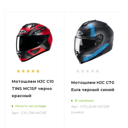
1
Мотошлем HJC C10
Мотошлем HJC C70
TINS MC1SF черно
Eura черный синий
красный
В наличии
Много на складе
Арт.: C70_EUR-MC2SF
(снято)
Арт.: C10_TIN-MC1SF