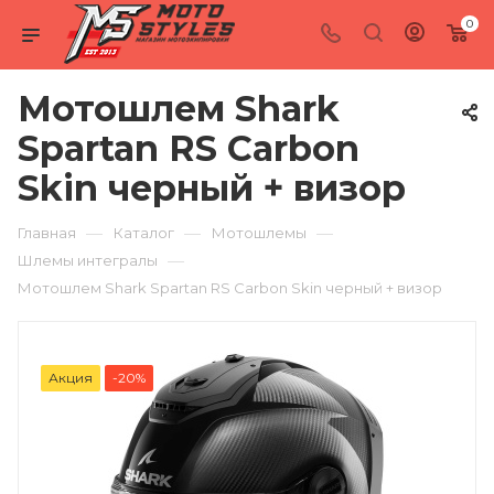
0
Мотошлем Shark
Spartan RS Carbon
Skin черный + визор
—
—
—
Главная
Каталог
Мотошлемы
—
Шлемы интегралы
Мотошлем Shark Spartan RS Carbon Skin черный + визор
Акция
-20%