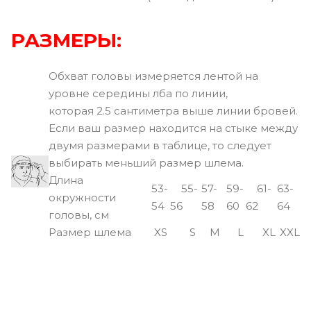
РАЗМЕРЫ:
Обхват головы измеряется лентой на
уровне середины лба по линии,
которая 2.5 сантиметра выше линии бровей.
Если ваш размер находится на стыке между
двумя размерами в таблице, то следует
выбирать меньший размер шлема.
Длина
53-
55-
57-
59-
61-
63-
окружности
54
56
58
60
62
64
головы, см
Размер шлема
XS
S
M
L
XL
XXL