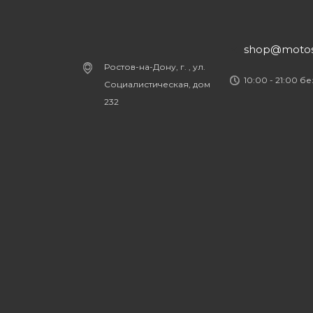
shop@motost
Ростов-на-Дону, г. , ул.
10:00 - 21:00 б
Социалистическая, дом
232