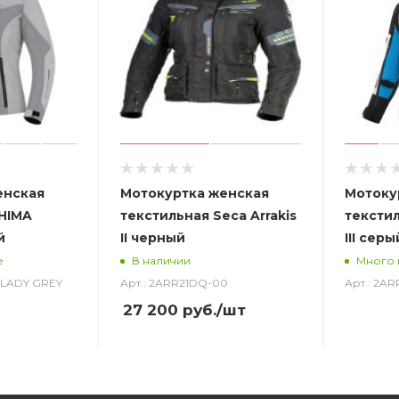
енская
Мотокуртка женская
Мотоку
HIMA
текстильная Seca Arrakis
текстил
й
II черный
III сер
е
В наличии
Много 
T LADY GREY
Арт.: 2ARR21DQ-00
Арт.: 2A
27 200
руб.
/шт