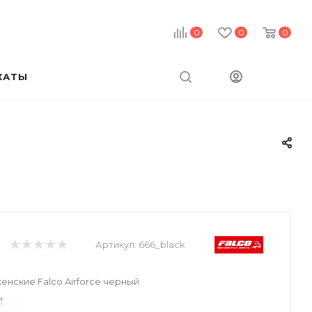
0
0
0
КАТЫ
Артикул:
666_black
нские Falco Airforce черный
и