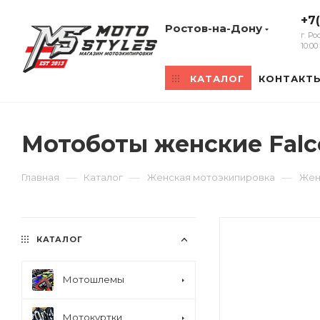
+7
Ростов-на-Дону
г. Р
10:0
КАТАЛОГ
КОНТАКТ
Мотоботы женские Falco
—
—
—
Главная
Каталог
Женская мотоэкипировка
Жен
КАТАЛОГ
Мотошлемы
Мотокуртки