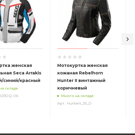
ртка женская
Мотокуртка женская
ьная Seca Arrakis
кожаная Rebelhorn
ый/синий/красный
Hunter II винтажный
коричневый
на складе
RR25DQ-06
Много на складе
Арт.: HunterII_35_D