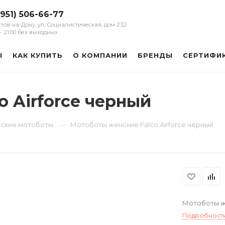
(951) 506-66-77
остов-на-Дону, ул. Социалистическая, дом 232
0 - 21:00 без выходных
Ы
КАК КУПИТЬ
О КОМПАНИИ
БРЕНДЫ
СЕРТИФИ
 Airforce черный
—
ские мотоботы
Мотоботы женские Falco Airforce черный
Мотоботы же
Подробност