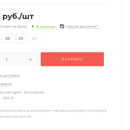
0
руб.
/шт
остове-на-Дону
Нашли дешевле?
В наличии
38
39
40
В КОРЗИНУ
ть доставку
одарок
з сегодня - бесплатно
 - 500 ₽
тельна только для интернет-магазина и может отличаться
ничных магазинах