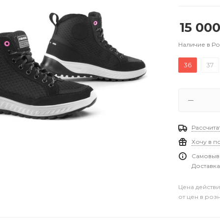
15 00
Наличие в Р
36
37
Рассчита
Хочу в п
Самовыво
Доставка
Цена действи
от цен в роз