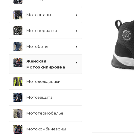
Мотоштаны
Мотоперчатки
Мотоботы
Женская
мотоэкипировка
Мотодождевики
Мотозащита
Мототермобелье
Мотокомбинезоны