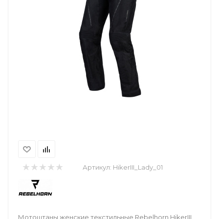
Артикул:
HikerIII_Lady_01
Мотоштаны женские текстильные Rebelhorn HikerIII