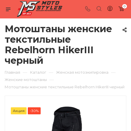
0
Мотоштаны женские
текстильные
Rebelhorn HikerIII
черный
—
—
—
Главная
Каталог
Женская мотоэкипировка
—
Женские мотоштаны
Мотоштаны женские текстильные Rebelhorn HikerIII черный
Акция
-30%