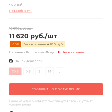
черный
Подробности
16 600
руб.
/шт
11 620
руб.
/шт
-30%
Вы экономите 4 980 руб.
Наличие в Ростове-на-Дону
Нет в наличии
Нашли дешевле?
XXS
XS
S
M
L
СООБЩИТЬ О ПОСТУПЛЕНИИ
Наши менеджеры обязательно свяжутся с вами и уточнят
условия заказа