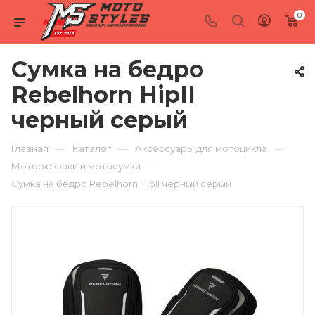
0
Сумка на бедро
Rebelhorn HipII
черный серый
—
—
—
Главная
Каталог
Аксессуары для мотоцикла
—
Моторюкзаки и мотосумки
Сумка на бедро Rebelhorn HipII черный серый