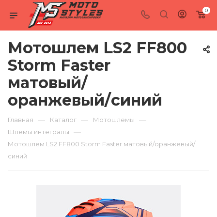
0
Мотошлем LS2 FF800
Storm Faster
матовый/
оранжевый/синий
—
—
—
Главная
Каталог
Мотошлемы
—
Шлемы интегралы
Мотошлем LS2 FF800 Storm Faster матовый/оранжевый/
синий