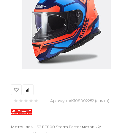
Артикул:
AK108002252 (снято)
Мотошлем LS2 FF800 Storm Faster матовый/