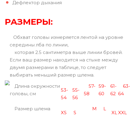
Дефлектор дыхания
РАЗМЕРЫ:
Обхват головы измеряется лентой на уровне
середины лба по линии,
которая 2.5 сантиметра выше линии бровей.
Если ваш размер находится на стыке между
двумя размерами в таблице, то следует
выбирать меньший размер шлема.
Длина окружности
57-
59-
61-
63-
53-
55-
головы, см
58
60
62
64
54
56
Размер шлема
M
L
XS
S
XL
XXL