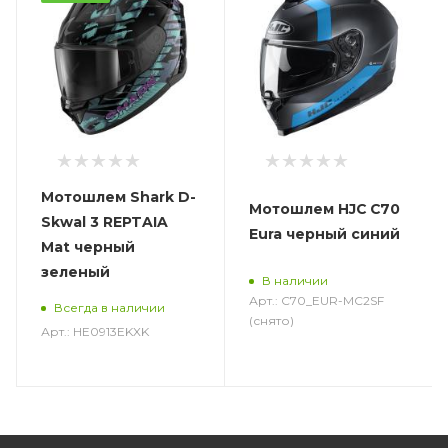
Мотошлем Shark D-
Мотошлем HJC C70
Skwal 3 REPTAIA
Eura черный синий
Mat черный
зеленый
В наличии
Арт.: C70_EUR-MC2SF
Всегда в наличии
(снято)
Арт.: HE0913EKXK