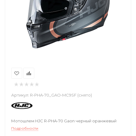
Артикул:
R-PHA-70_GAO-MC9SF (снято)
Мотошлем HJC R-PHA-70 Gaon черный оранжевый
Подробности