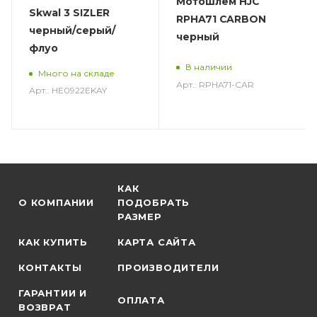
Мотошлем HJC
Skwal 3 SIZLER
RPHA71 CARBON
черный/серый/
черный
флуо
В наличии
Много на складе
Арт.: RPHA71-CAR
Арт.: HE0922EKAY
КАК
О КОМПАНИИ
ПОДОБРАТЬ
РАЗМЕР
КАК КУПИТЬ
КАРТА САЙТА
КОНТАКТЫ
ПРОИЗВОДИТЕЛИ
ГАРАНТИИ И
ОПЛАТА
ВОЗВРАТ