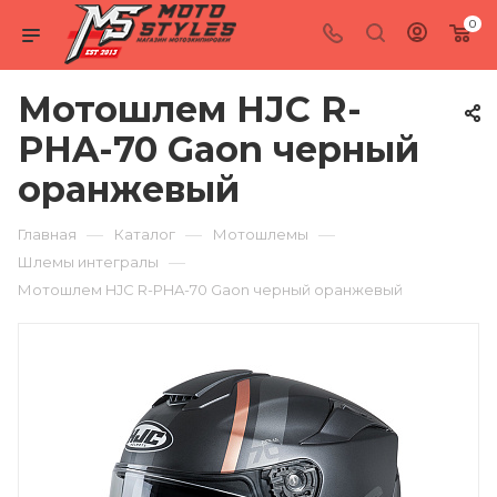
0
Мотошлем HJC R-
PHA-70 Gaon черный
оранжевый
—
—
—
Главная
Каталог
Мотошлемы
—
Шлемы интегралы
Мотошлем HJC R-PHA-70 Gaon черный оранжевый