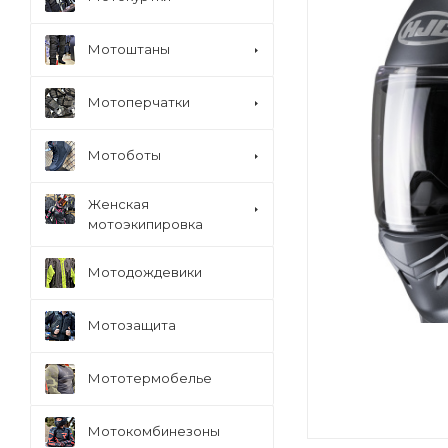
Мотоштаны
Мотоперчатки
Мотоботы
Женская
мотоэкипировка
Мотодождевики
Мотозащита
Мототермобелье
Мотокомбинезоны