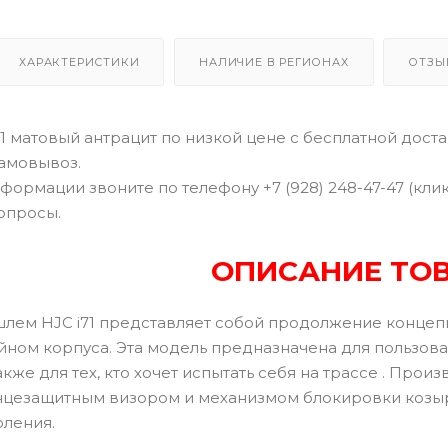
ХАРАКТЕРИСТИКИ
НАЛИЧИЕ В РЕГИОНАХ
ОТЗЫ
 матовый антрацит по низкой цене с бесплатной достав
самовывоз.
формации звоните по телефону +7 (928) 248-47-47 (кли
опросы.
ОПИСАНИЕ ТО
лем HJC i71 представляет собой продолжение концеп
йном корпуса. Эта модель предназначена для пользов
также для тех, кто хочет испытать себя на трассе . Про
нцезащитным визором и механизмом блокировки козырьк
оления.