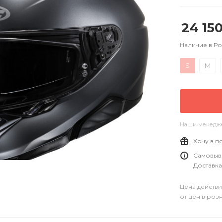
24 15
Наличие в Р
S
M
Наши менеджер
Хочу в п
Самовыво
Доставка
Цена действи
от цен в роз