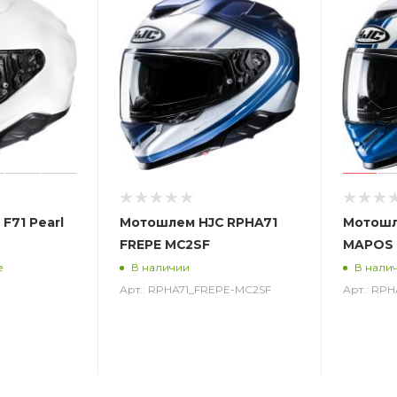
F71 Pearl
Мотошлем HJC RPHA71
Мотошл
FREPE MC2SF
MAPOS 
е
В наличии
В нали
Арт.: RPHA71_FREPE-MC2SF
Арт.: RP