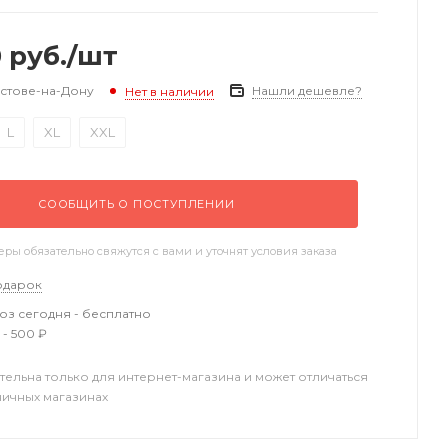
0
руб.
/шт
остове-на-Дону
Нашли дешевле?
Нет в наличии
L
XL
XXL
СООБЩИТЬ О ПОСТУПЛЕНИИ
ы обязательно свяжутся с вами и уточнят условия заказа
одарок
з сегодня - бесплатно
 - 500 ₽
тельна только для интернет-магазина и может отличаться
ничных магазинах