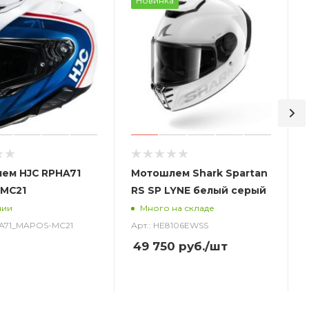
Новинка
ем HJC RPHA71
Мотошлем Shark Spartan
MC21
RS SP LYNE белый серый
чии
Много на складе
HA71_MAPOS-MC21
Арт.: HE8106EWSS
49 750
руб.
/шт