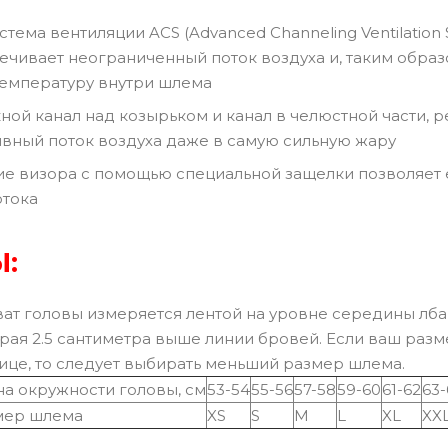
тема вентиляции ACS (Advanced Channeling Ventilation
ечивает неограниченный поток воздуха и, таким обра
емпературу внутри шлема
ной канал над козырьком и канал в челюстной части, 
вный поток воздуха даже в самую сильную жару
е визора с помощью специальной защелки позволяет 
отока
:
ат головы измеряется лентой на уровне середины лба 
рая 2.5 сантиметра выше линии бровей. Если ваш раз
ице, то следует выбирать меньший размер шлема.
а окружности головы, см
53-54
55-56
57-58
59-60
61-62
63-
мер шлема
XS
S
M
L
XL
XX