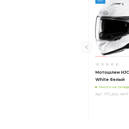
Хит
Мотошлем HJC 
White белый
Много на склад
Арт.: F71_SOL-WHT