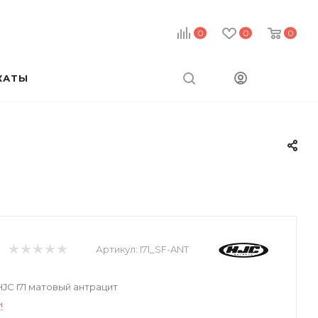
0
0
0
КАТЫ
Артикул:
I71_SF-ANT
C I71 матовый антрацит
и