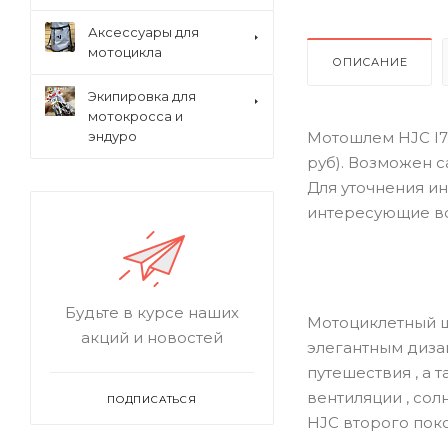
Аксессуары для
мотоцикла
ОПИСАНИЕ
Экипировка для
мотокросса и
Мотошлем HJC I71
эндуро
руб). Возможен 
Для уточнения ин
интересующие в
Будьте в курсе наших
Мотоциклетный ш
акций и новостей
элегантным диза
путешествия , а 
вентиляции , сол
ПОДПИСАТЬСЯ
HJC второго пок