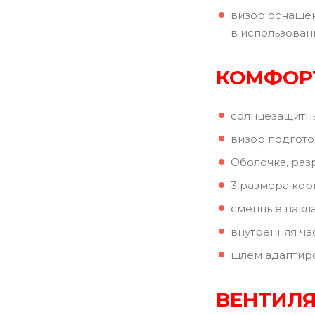
визор оснащен
в использовани
КОМФОР
солнцезащитны
визор подгото
Оболочка, раз
3 размера кор
сменные накла
внутренняя ча
шлем адаптиро
ВЕНТИЛ