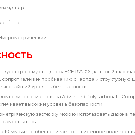
изм, спорт
карбонат
Микрометрический
СНОСТЬ
твует строгому стандарту ECE R22.06 , который включ
, сопротивление пробиванию снаряда и структурную це
высочайший уровень безопасности.
 композитного материала Advanced Polycarbonate Comp
печивает высокий уровень безопасности
метрическую застежку можно использовать даже в перч
я самостоятельно
а 10 мм визор обеспечивает расширенное поле зрения