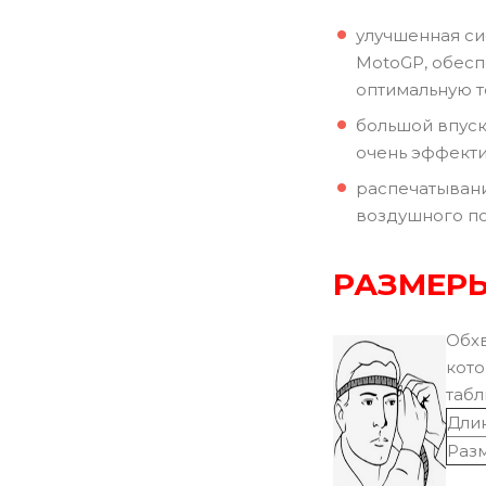
улучшенная сис
MotoGP, обесп
оптимальную т
большой впуск
очень эффекти
распечатывани
воздушного п
РАЗМЕРЫ
Обхв
кото
табл
Длин
Раз