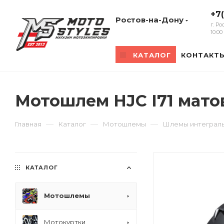
+7
Ростов-на-Дону
г. Р
10:0
КАТАЛОГ
КОНТАКТ
Мотошлем HJC I71 мато
—
—
—
Главная
Каталог
Мотошлемы
Шлемы интеграл
КАТАЛОГ
Мотошлемы
Мотокуртки