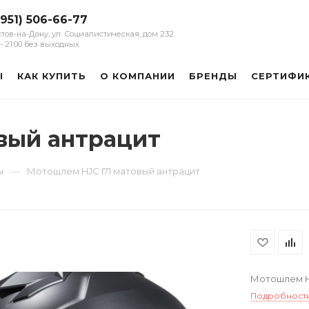
(951) 506-66-77
остов-на-Дону, ул. Социалистическая, дом 232
0 - 21:00 без выходных
Ы
КАК КУПИТЬ
О КОМПАНИИ
БРЕНДЫ
СЕРТИФИ
вый антрацит
—
ы
Мотошлем HJC I71 матовый антрацит
Мотошлем HJ
Подробност