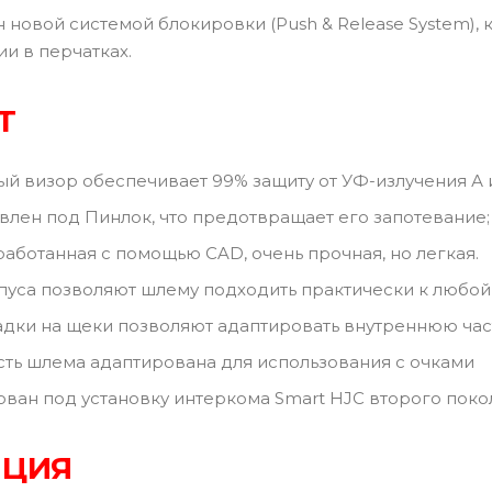
 новой системой блокировки (Push & Release System), 
и в перчатках.
Т
й визор обеспечивает 99% защиту от УФ-излучения А 
влен под Пинлок, что предотвращает его запотевание;
работанная с помощью CAD, очень прочная, но легкая.
пуса позволяют шлему подходить практически к любо
дки на щеки позволяют адаптировать внутреннюю час
сть шлема адаптирована для использования с очками
ван под установку интеркома Smart HJC второго поко
ЯЦИЯ