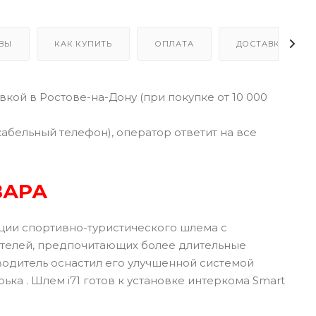
ВЫ
КАК КУПИТЬ
ОПЛАТА
ДОСТАВКА
кой в Ростове-на-Дону (при покупке от 10 000
кабельный телефон), оператор ответит на все
ВАРА
ции спортивно-туристического шлема с
ателей, предпочитающих более длительные
изводитель оснастил его улучшенной системой
а . Шлем i71 готов к установке интеркома Smart