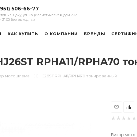
(951) 506-66-77
остов-на-Дону, ул. Социалистическая, дом 232
0 - 21:00 без выходных
Ы
КАК КУПИТЬ
О КОМПАНИИ
БРЕНДЫ
СЕРТИФИ
HJ26ST RPHA11/RPHA70 т
ор мотошлема HJC HJ26ST RPHA11/RPHA70 тонированный
Визор мото