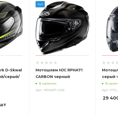
Хит
rk D-Skwal
Мотошлем HJC RPHA71
Мотошл
ый/серый/
CARBON черный
серый 
В наличии
В нали
Арт.: RPHA71-CAR
Арт.: F7
29 40
/шт