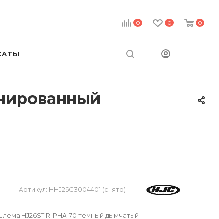
0
0
0
КАТЫ
онированный
Артикул:
HHJ26G3004401 (снято)
шлема HJ26ST R-PHA-70 темный дымчатый