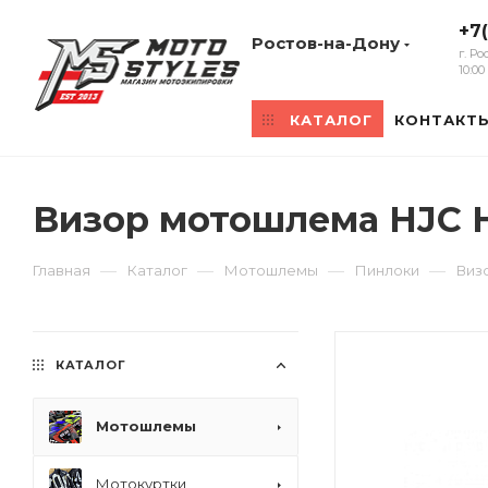
+7
Ростов-на-Дону
г. Р
10:0
КАТАЛОГ
КОНТАКТ
Визор мотошлема HJC 
—
—
—
—
Главная
Каталог
Мотошлемы
Пинлоки
Виз
КАТАЛОГ
Мотошлемы
Мотокуртки