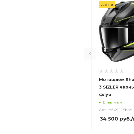
Акция
Мотошлем Sha
3 SIZLER черн
флуо
В наличии
Арт.: HE0922EKAY
34 500
руб.