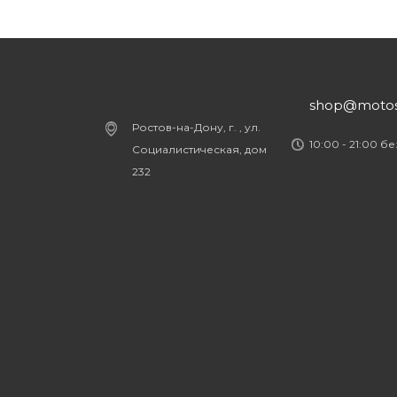
shop@motost
Ростов-на-Дону, г. , ул.
10:00 - 21:00 б
Социалистическая, дом
232