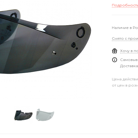
Подробност
Наличие в Р
Снято с прои
Хочу в п
Самовыво
Доставка
Цена действи
от цен в роз