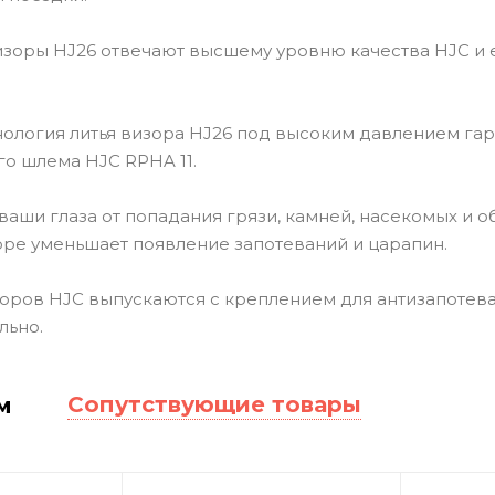
зоры HJ26 отвечают высшему уровню качества HJC и е
нология литья визора HJ26 под высоким давлением га
го шлема HJC RPHA 11.
ваши глаза от попадания грязи, камней, насекомых и 
оре уменьшает появление запотеваний и царапин.
оров HJC выпускаются с креплением для антизапотев
льно.
Сопутствующие товары
м