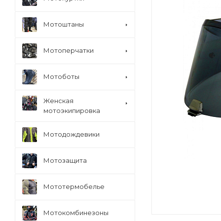
Мотоштаны
Мотоперчатки
Мотоботы
Женская
мотоэкипировка
Мотодождевики
Мотозащита
Мототермобелье
Мотокомбинезоны