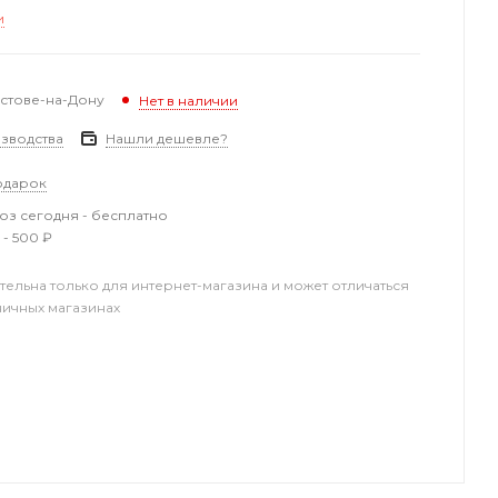
и
остове-на-Дону
Нет в наличии
зводства
Нашли дешевле?
одарок
з сегодня - бесплатно
 - 500 ₽
тельна только для интернет-магазина и может отличаться
ничных магазинах