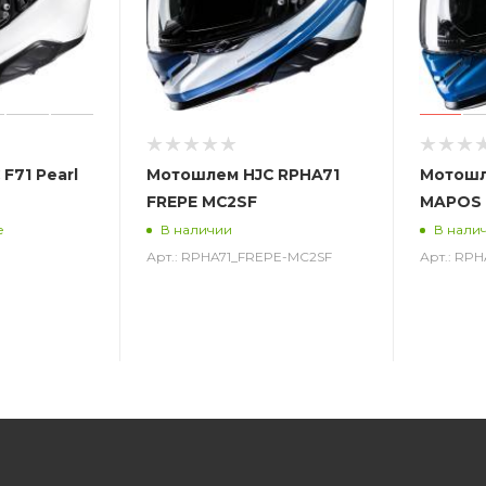
F71 Pearl
Мотошлем HJC RPHA71
Мотошл
FREPE MC2SF
MAPOS 
е
В наличии
В нали
Арт.: RPHA71_FREPE-MC2SF
Арт.: RP