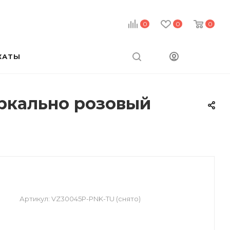
0
0
0
КАТЫ
еркально розовый
Артикул:
VZ30045P-PNK-TU (снято)