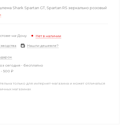
лема Shark Spartan GT, Spartan RS зеркально розовый
и
остове-на-Дону
Нет в наличии
зводства
Нашли дешевле?
одарок
з сегодня - бесплатно
 - 500 ₽
тельна только для интернет-магазина и может отличаться
ничных магазинах