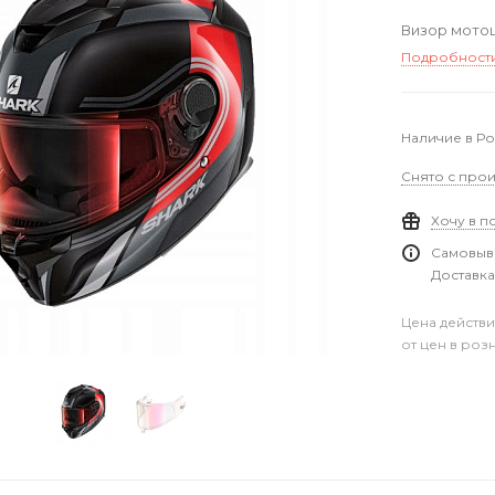
Визор мотош
Подробност
Наличие в Р
Снято с прои
Хочу в п
Самовыво
Доставка
Цена действи
от цен в роз