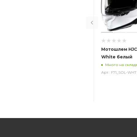
Мотошлем HJC 
White белый
Много на склад
Арт.: F71_SOL-WHT