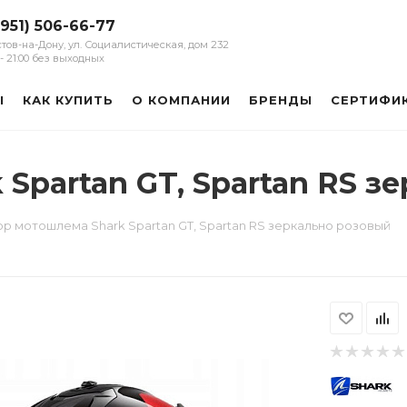
(951) 506-66-77
остов-на-Дону, ул. Социалистическая, дом 232
0 - 21:00 без выходных
Ы
КАК КУПИТЬ
О КОМПАНИИ
БРЕНДЫ
СЕРТИФИ
Spartan GT, Spartan RS з
ор мотошлема Shark Spartan GT, Spartan RS зеркально розовый