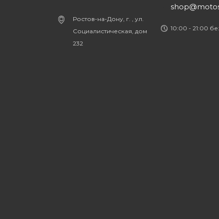
shop@motost
Ростов-на-Дону, г. , ул.
10:00 - 21:00 б
Социалистическая, дом
232