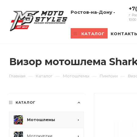
+7
Ростов-на-Дону
г. Р
10:0
КАТАЛОГ
КОНТАКТ
Визор мотошлема Shark 
—
—
—
—
Главная
Каталог
Мотошлемы
Пинлоки
Виз
КАТАЛОГ
Мотошлемы
Мотокуртки