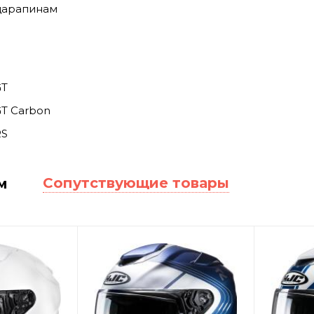
царапинам
GT
GT Carbon
RS
Сопутствующие товары
м