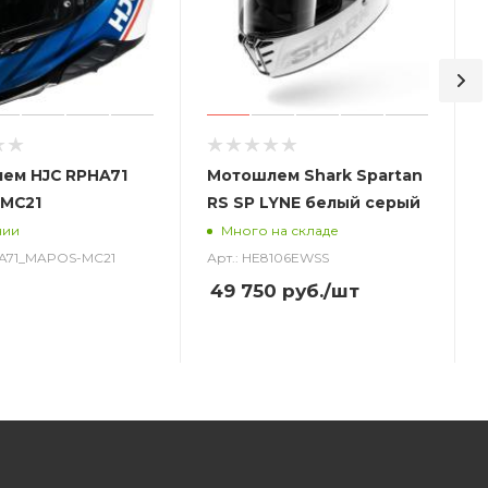
ем HJC RPHA71
Мотошлем Shark Spartan
MC21
RS SP LYNE белый серый
чии
Много на складе
HA71_MAPOS-MC21
Арт.: HE8106EWSS
49 750
руб.
/шт