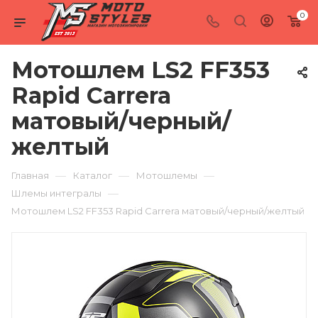
0
Мотошлем LS2 FF353
Rapid Carrera
матовый/черный/
желтый
—
—
—
Главная
Каталог
Мотошлемы
—
Шлемы интегралы
Мотошлем LS2 FF353 Rapid Carrera матовый/черный/желтый