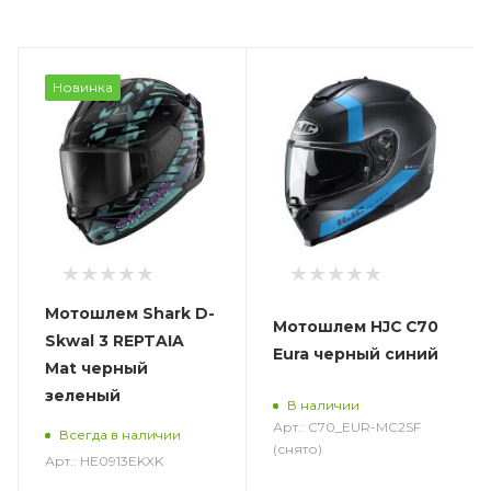
Новинка
Мотошлем Shark D-
Мотошлем HJC C70
Skwal 3 REPTAIA
Eura черный синий
Mat черный
зеленый
В наличии
Арт.: C70_EUR-MC2SF
Всегда в наличии
(снято)
Арт.: HE0913EKXK