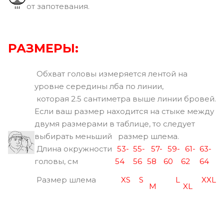
от запотевания.
РАЗМЕРЫ:
Обхват головы измеряется лентой на
уровне середины лба по линии,
которая 2.5 сантиметра выше линии бровей.
Если ваш размер находится на стыке между
двумя размерами в таблице, то следует
выбирать меньший размер шлема.
Длина окружности
53-
55-
57-
59-
61-
63-
головы, см
54
56
58
60
62
64
Размер шлема
XS
S
L
XXL
M
XL