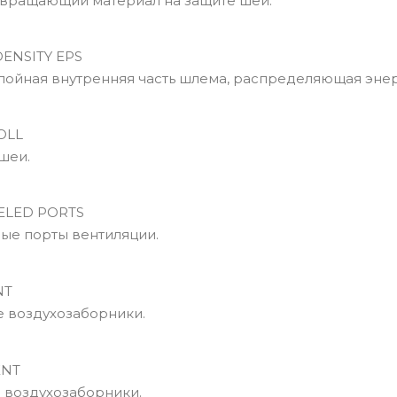
вращающий материал на защите шеи.
ENSITY EPS
йная внутренняя часть шлема, распределяющая энер
OLL
шеи.
LED PORTS
е порты вентиляции.
NT
 воздухозаборники.
ENT
воздухозаборники.