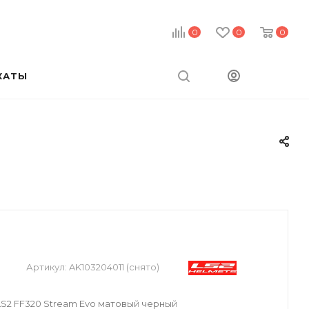
0
0
0
КАТЫ
й
Артикул:
AK103204011 (снято)
2 FF320 Stream Evo матовый черный