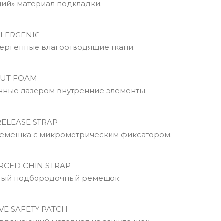
й» материал подкладки.
LERGENIC
ргенные влагоотводящие ткани.
UT FOAM
ые лазером внутренние элементы.
ELEASE STRAP
емешка с микрометрическим фиксатором.
CED CHIN STRAP
ый подбородочный ремешок.
VE SAFETY PATCH