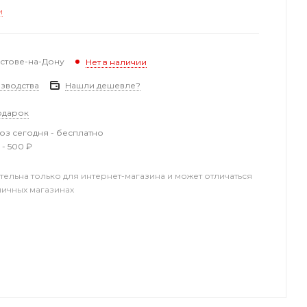
и
остове-на-Дону
Нет в наличии
зводства
Нашли дешевле?
одарок
з сегодня - бесплатно
 - 500 ₽
тельна только для интернет-магазина и может отличаться
ничных магазинах