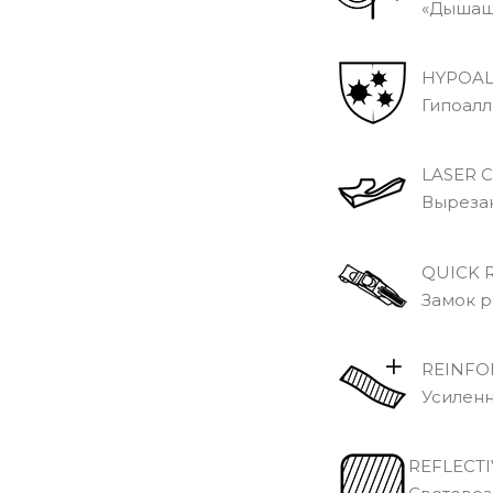
«Дышащи
HYPOAL
Гипоалле
LASER C
Вырезанн
QUICK R
Замок р
REINFOR
Усиленн
REFLECTI