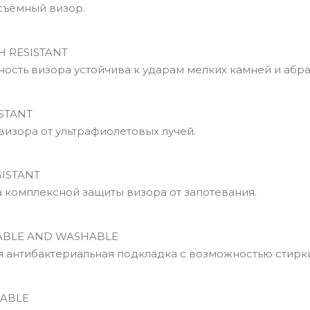
ъёмный визор.
 RESISTANT
сть визора устойчива к ударам мелких камней и абра
STANT
изора от ультрафиолетовых лучей.
ISTANT
комплексной защиты визора от запотевания.
BLE AND WASHABLE
антибактериальная подкладка с возможностью стирки
ABLE