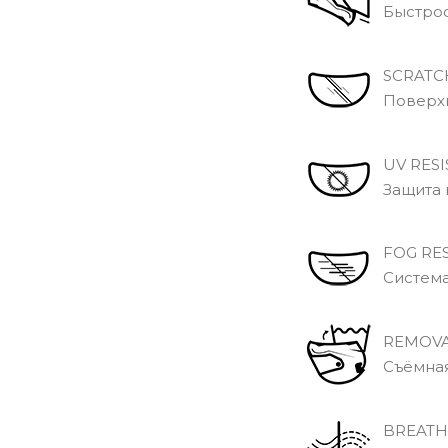
Быстрос
SCRATCH
Поверхно
UV RESI
Защита в
FOG RES
Система 
REMOVA
Съёмная 
BREATH