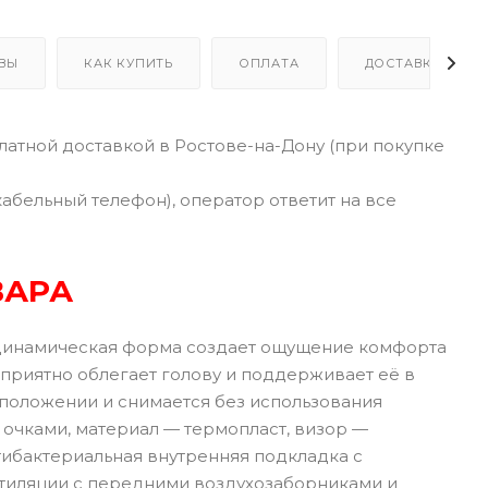
ВЫ
КАК КУПИТЬ
ОПЛАТА
ДОСТАВКА
латной доставкой в Ростове-на-Дону (при покупке
кабельный телефон), оператор ответит на все
ВАРА
динамическая форма создает ощущение комфорта
приятно облегает голову и поддерживает её в
 положении и снимается без использования
очками, материал — термопласт, визор —
нтибактериальная внутренняя подкладка с
нтиляции с передними воздухозаборниками и