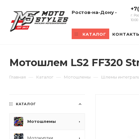
+7
Ростов-на-Дону
г. Р
10:0
КАТАЛОГ
КОНТАКТ
Мотошлем LS2 FF320 St
—
—
—
Главная
Каталог
Мотошлемы
Шлемы интеграл
КАТАЛОГ
Мотошлемы
Мотокуртки