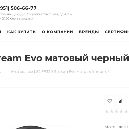
(951) 506-66-77
остов-на-Дону, ул. Социалистическая, дом 232
0 - 21:00 без выходных
Ы
КАК КУПИТЬ
О КОМПАНИИ
БРЕНДЫ
СЕРТИФИ
ream Evo матовый черны
—
ы
Мотошлем LS2 FF320 Stream Evo матовый черный
Мотошлем LS