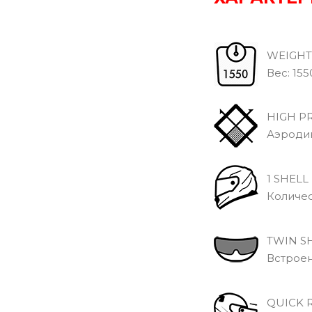
WEIGHT
Вec: 1550 
HIGH PR
Аэродина
1 SHELL
Количест
TWIN SH
Встроен
QUICK R