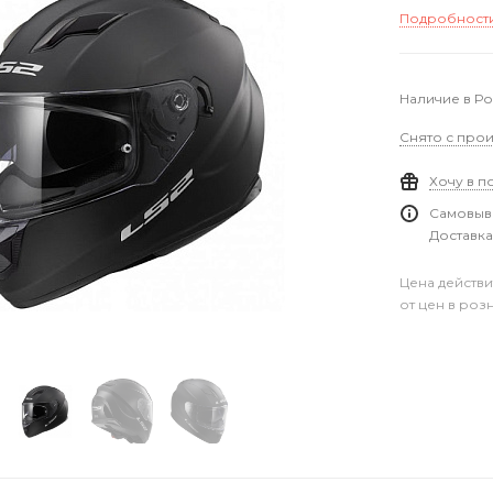
Подробност
Наличие в Р
Снято с прои
Хочу в п
Самовыво
Доставка
Цена действи
от цен в роз