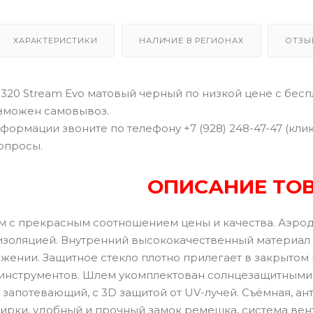
ХАРАКТЕРИСТИКИ
НАЛИЧИЕ В РЕГИОНАХ
ОТЗЫ
320 Stream Evo матовый черный по низкой цене с бесп
Возможен самовывоз.
формации звоните по телефону +7 (928) 248-47-47 (кли
опросы.
ОПИСАНИЕ ТО
 с прекрасным соотношением цены и качества. Аэро
изоляцией. Внутренний высококачественный материал 
жении. Защитное стекло плотно прилегает в закрытом
инструментов. Шлем укомплектован солнцезащитными 
 запотевающий, с 3D защитой от UV-лучей. Съёмная, а
ирки, удобный и прочный замок ремешка, система ве