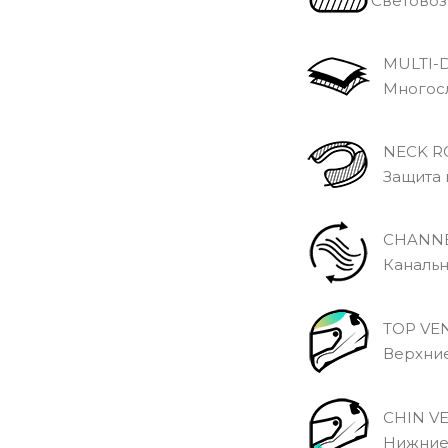
Световоз
MULTI-D
Многосло
NECK R
Защита 
CHANNE
Канальны
TOP VE
Верхние
CHIN V
Нижние 