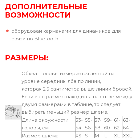
ДОПОЛНИТЕЛЬНЫЕ
ВОЗМОЖНОСТИ
оборудован карманами для динамиков для
связи по Bluetooth
РАЗМЕРЫ:
Обхват головы измеряется лентой на
уровне середины лба по линии,
которая 2.5 сантиметра выше линии бровей.
Если ваш размер находится на стыке между
двумя размерами в таблице, то следует
выбирать меньший размер шлема.
Длина окружности
53-
55-
57-
59-
61-
63-
головы, см
54
56
58
60
62
64
Размер шлема
XS
S
M
L
XL
XXL