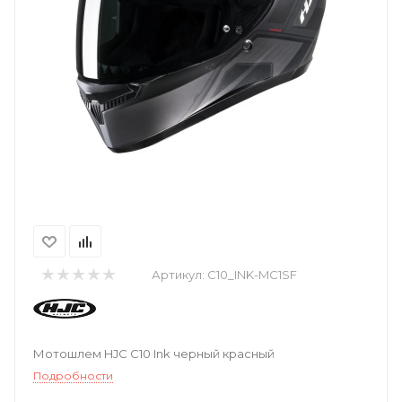
Артикул:
C10_INK-MC1SF
Мотошлем HJC C10 Ink черный красный
Подробности