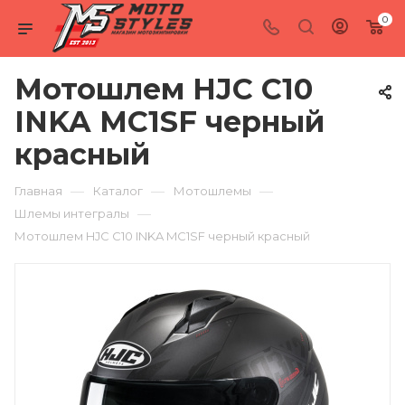
0
Мотошлем HJC C10
INKA MC1SF черный
красный
—
—
—
Главная
Каталог
Мотошлемы
—
Шлемы интегралы
Мотошлем HJC C10 INKA MC1SF черный красный