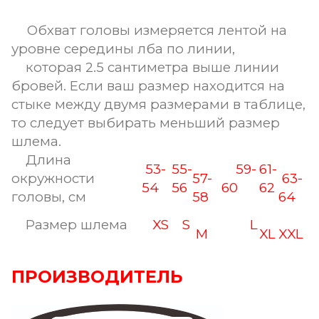
Обхват головы измеряется лентой на
уровне середины лба по линии,
которая 2.5 сантиметра выше линии
бровей. Если ваш размер находится на
стыке между двумя размерами в таблице,
то следует выбирать меньший размер
шлема.
Длина
53-
55-
59-
61-
окружности
57-
63-
54
56
60
62
головы, см
58
64
Размер шлема
XS
S
L
M
XL
XXL
ПРОИЗВОДИТЕЛЬ