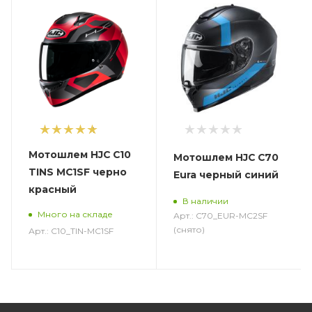
1
Мотошлем HJC C10
Мотошлем HJC C70
TINS MC1SF черно
Eura черный синий
красный
В наличии
Много на складе
Арт.: C70_EUR-MC2SF
(снято)
Арт.: C10_TIN-MC1SF