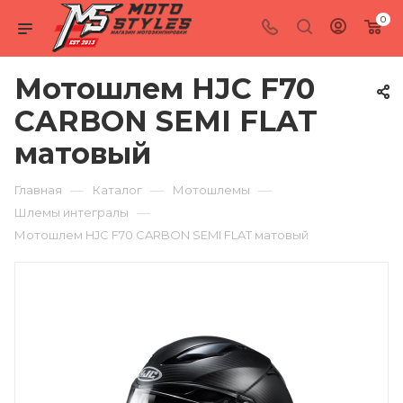
0
Мотошлем HJC F70
CARBON SEMI FLAT
матовый
—
—
—
Главная
Каталог
Мотошлемы
—
Шлемы интегралы
Мотошлем HJC F70 CARBON SEMI FLAT матовый