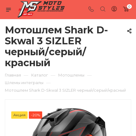
0
Мотошлем Shark D-
Skwal 3 SIZLER
черный/серый/
красный
—
—
—
Главная
Каталог
Мотошлемы
—
Шлемы интегралы
Мотошлем Shark D-Skwal 3 SIZLER черный/серый/красный
Акция
-20%