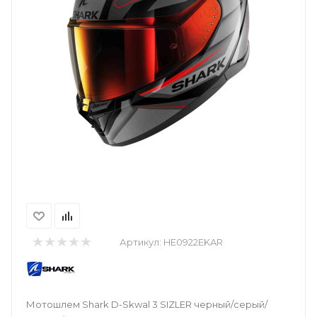
Артикул:
HE0922EKAR
Мотошлем Shark D-Skwal 3 SIZLER черный/серый/