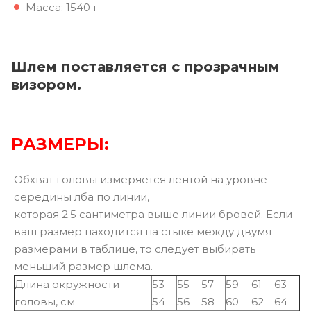
Масса: 1540 г
Шлем поставляется с прозрачным
визором.
РАЗМЕРЫ:
Обхват головы измеряется лентой на уровне
середины лба по линии,
которая 2.5 сантиметра выше линии бровей. Если
ваш размер находится на стыке между двумя
размерами в таблице, то следует выбирать
меньший размер шлема.
Длина окружности
53-
55-
57-
59-
61-
63-
головы, см
54
56
58
60
62
64