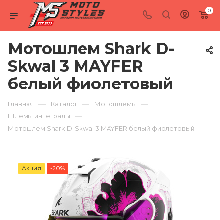
0
Мотошлем Shark D-
Skwal 3 MAYFER
белый фиолетовый
—
—
—
Главная
Каталог
Мотошлемы
—
Шлемы интегралы
Мотошлем Shark D-Skwal 3 MAYFER белый фиолетовый
Акция
-20%