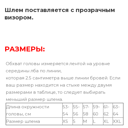
Шлем поставляется с прозрачным
визором.
РАЗМЕРЫ:
Обхват головы измеряется лентой на уровне
середины лба по линии,
которая 2.5 сантиметра выше линии бровей. Если
ваш размер находится на стыке между двумя
размерами в таблице, то следует выбирать
меньший размер шлема.
Длина окружности
53-
55-
57-
59-
61-
63-
головы, см
54
56
58
60
62
64
Размер шлема
XS
S
M
L
XL
XXL