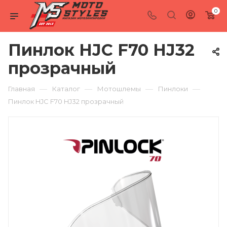
0
Пинлок HJC F70 HJ32
прозрачный
—
—
—
—
Главная
Каталог
Мотошлемы
Пинлоки
Пинлок HJC F70 HJ32 прозрачный