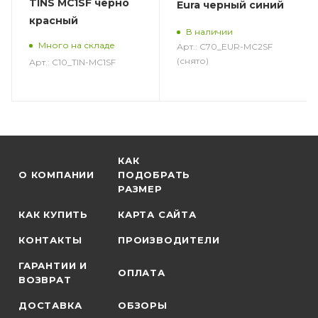
TINS MC1SF черно
Eura черный синий
красный
В наличии
Много на складе
Арт.: C70_EUR-MC2SF
(снято)
Арт.: C10_TIN-MC1SF
КАК
О КОМПАНИИ
ПОДОБРАТЬ
РАЗМЕР
КАК КУПИТЬ
КАРТА САЙТА
КОНТАКТЫ
ПРОИЗВОДИТЕЛИ
ГАРАНТИИ И
ОПЛАТА
ВОЗВРАТ
ДОСТАВКА
ОБЗОРЫ