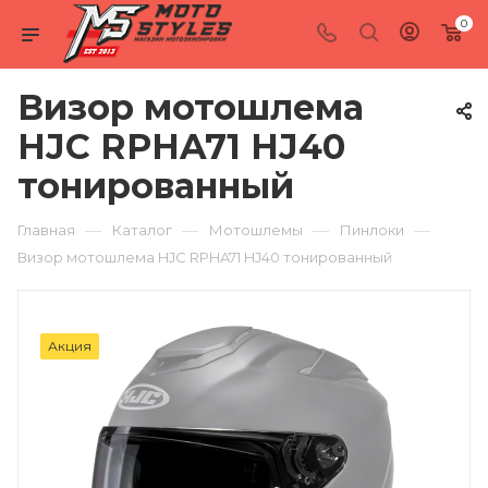
0
Визор мотошлема
HJC RPHA71 HJ40
тонированный
—
—
—
—
Главная
Каталог
Мотошлемы
Пинлоки
Визор мотошлема HJC RPHA71 HJ40 тонированный
Акция