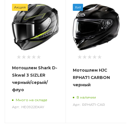
Акция
Хит
Мотошлем Shark D-
Мотошлем HJC
Skwal 3 SIZLER
RPHA71 CARBON
черный/серый/
черный
флуо
В наличии
Много на складе
Арт.: RPHA71-CAR
Арт.: HE0922EKAY