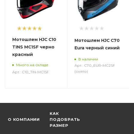
1
Мотошлем HJC C10
Мотошлем HJC C70
TINS MC1SF черно
Eura черный синий
красный
В наличии
Много на складе
Арт.: C70_EUR-MC2SF
(снято)
Арт.: C10_TIN-MC1SF
КАК
О КОМПАНИИ
ПОДОБРАТЬ
РАЗМЕР