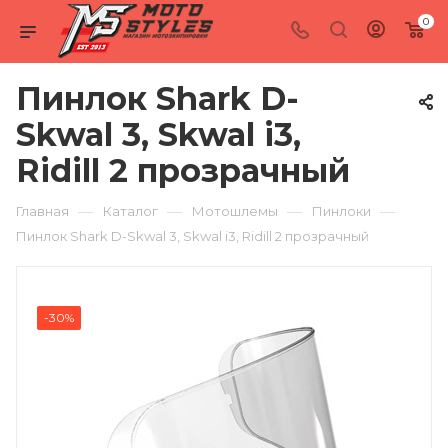
0
Пинлок Shark D-
Skwal 3, Skwal i3,
Ridill 2 прозрачный
—
—
—
—
Главная
Каталог
Мотошлемы
Пинлоки
Пинлок Shark D-Skwal 3, Skwal i3, Ridill 2 прозрачный
-30%